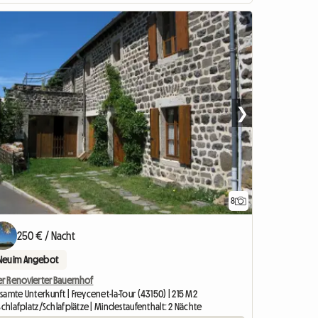
❯
8
250 € / Nacht
Neu im Angebot
ter Renovierter Bauernhof
amte Unterkunft | Freycenet-la-Tour (43150) | 215 M2
Schlafplatz/Schlafplätze | Mindestaufenthalt: 2 Nächte