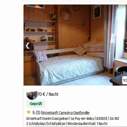
❮
5
70 € / Nacht
Geprüft
5 (3) |
Unterkunft Camping Gastfamilie
Unterkunft beim Gastgeber | Le Puy-en-Velay (43000) | 36 M2
2 Schlafplatz/Schlafplätze | Mindestaufenthalt: 1 Nacht