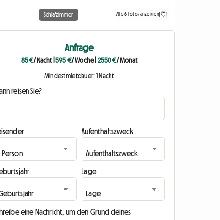
Alle 6 Fotos anzeigen
Schlafzimmer
Anfrage
85 €
/ Nacht
|
595 €
/ Woche
|
2550 €
/ Monat
Mindestmietdauer: 1 Nacht
nn reisen Sie?
eisender
Aufenthaltszweck
eburtsjahr
Lage
chreibe eine Nachricht, um den Grund deines