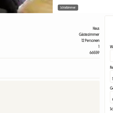
Schlafzimmer
Haus
Gästezimmer
12 Personen
1
Wa
66559
R
G
S