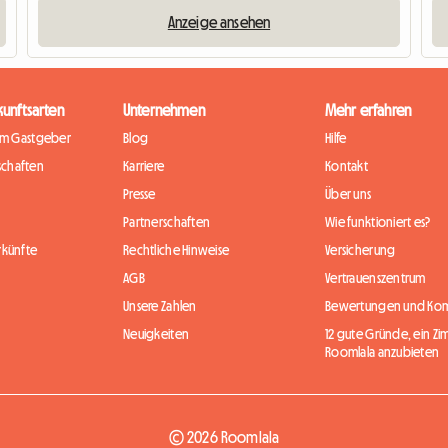
Anzeige ansehen
kunftsarten
Unternehmen
Mehr erfahren
im Gastgeber
Blog
Hilfe
chaften
Karriere
Kontakt
Presse
Über uns
Partnerschaften
Wie funktioniert es?
rkünfte
Rechtliche Hinweise
Versicherung
AGB
Vertrauenszentrum
Unsere Zahlen
Bewertungen und Ko
Neuigkeiten
12 gute Gründe, ein Zi
Roomlala anzubieten
© 2026 Roomlala