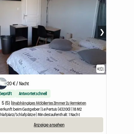
❯
6
 Anzeige
20 € / Nacht
Geprüft
Antwortet schnell
5 (5) |
Unabhängiges Möbliertes Zimmer Zu Vermieten
erkunft beim Gastgeber | Le Pertuis (43200) | 18 M2
chlafplatz/Schlafplätze | Mindestaufenthalt: 1 Nacht
Anzeige ansehen