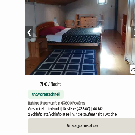
❮
8
71 € / Nacht
Antwortet schnell
Ruhige Unterkunft in 43800 Rosières
Gesamte Unterkunft | Rosières (43800) | 40 M2
2 Schlafplatz/Schlafplätze | Mindestaufenthalt: 1 woche
Anzeige ansehen