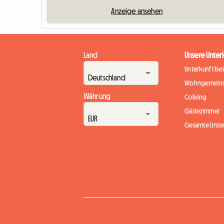
Anzeige ansehen
Land
Unsere Unter
Unterkunft be
Wohngemeins
Währung
Coliving
Gästezimmer
Gesamte Unte