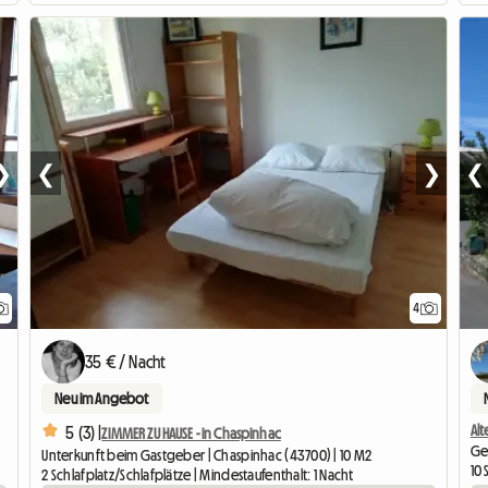
❯
❮
❯
❮
4
35 € / Nacht
Neu im Angebot
Al
5 (3) |
ZIMMER ZU HAUSE - in Chaspinhac
Ges
Unterkunft beim Gastgeber | Chaspinhac (43700) | 10 M2
10 
2 Schlafplatz/Schlafplätze | Mindestaufenthalt: 1 Nacht