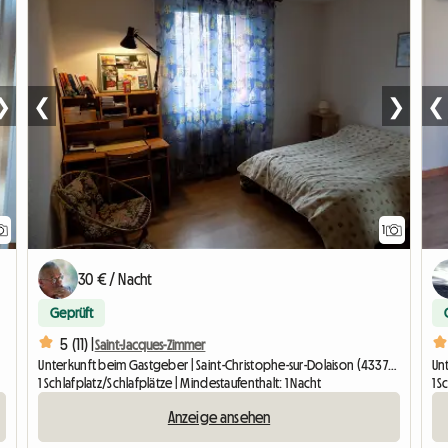
❯
❮
❯
❮
1
Zur
30 € / Nacht
Geprüft
5 (11) |
Saint-Jacques-Zimmer
Unterkunft beim Gastgeber | Saint-Christophe-sur-Dolaison (43370) | 70 M2
Unt
1 Schlafplatz/Schlafplätze | Mindestaufenthalt: 1 Nacht
1 S
Anzeige ansehen