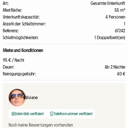
Art:
Gesamte Unterkunft
Mietfläche:
55 m²
Unterkunftskapazität:
4 Personen
Anzahl der Schlafzimmer:
1
Referenz:
67242
Schlafmöglichkeiten:
1 Doppelbett(en)
Miete und Konditionen
95 € / Nacht
Dauer:
Ab 2 Nächte
Reinigungsgebühr:
40 €
Viviane
Identität verifiziert
Telefonnummer verifiziert
Noch keine Bewertungen vorhanden