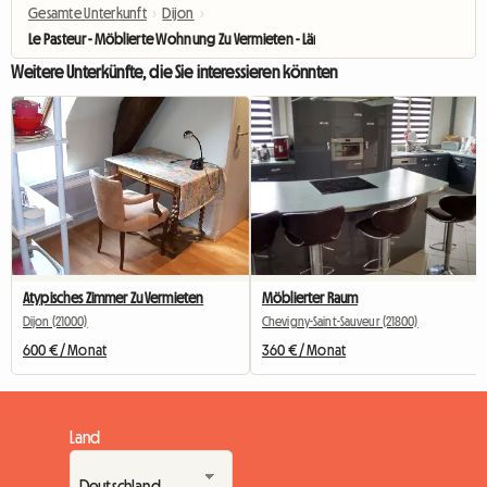
Gesamte Unterkunft
›
Dijon
›
Le Pasteur - Möblierte Wohnung Zu Vermieten - Längerer Aufenthalt Möglich
Weitere Unterkünfte, die Sie interessieren könnten
Atypisches Zimmer Zu Vermieten
Möblierter Raum
Dijon (21000)
Chevigny-Saint-Sauveur (21800)
600 € / Monat
360 € / Monat
Land