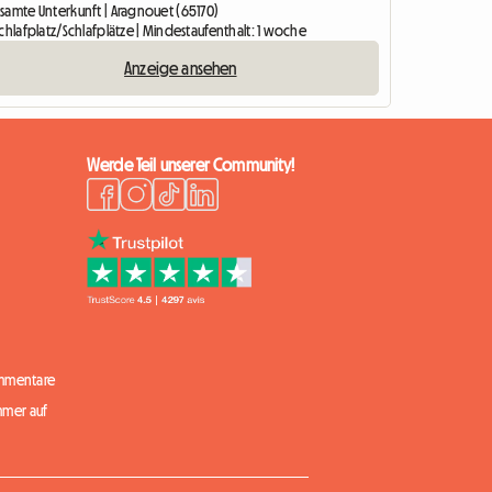
samte Unterkunft | Aragnouet (65170)
chlafplatz/Schlafplätze | Mindestaufenthalt: 1 woche
Anzeige ansehen
Werde Teil unserer Community!
mmentare
mmer auf