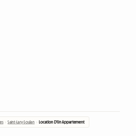
es
›
Saint-Lary-Soulan
›
Location D'Un Appartement