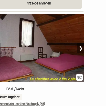
Anzeige ansehen
❯
8
106 € / Nacht
Neu im Angebot
schen Saint Lary Und Piau Engaly (65)