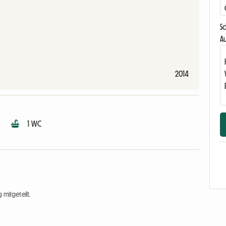
S
Au
2014
1 WC
 mitgeteilt.