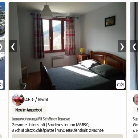
❯
❮
❯
❮
9
145 € / Nacht
Neu im Angebot
Luxuswohnung Mit Schöner Terrasse
Su
Gesamte Unterkunft | Bordères-Louron (65590)
Ges
8 Schlafplatz/Schlafplätze | Mindestaufenthalt: 2 Nächte
6 S