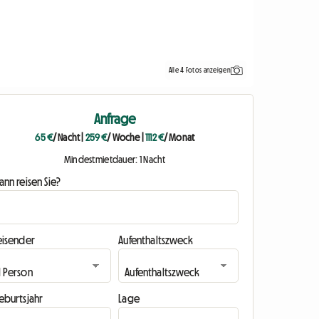
Alle 4 Fotos anzeigen
Anfrage
65 €
/ Nacht
|
259 €
/ Woche
|
1112 €
/ Monat
Mindestmietdauer: 1 Nacht
nn reisen Sie?
eisender
Aufenthaltszweck
eburtsjahr
Lage