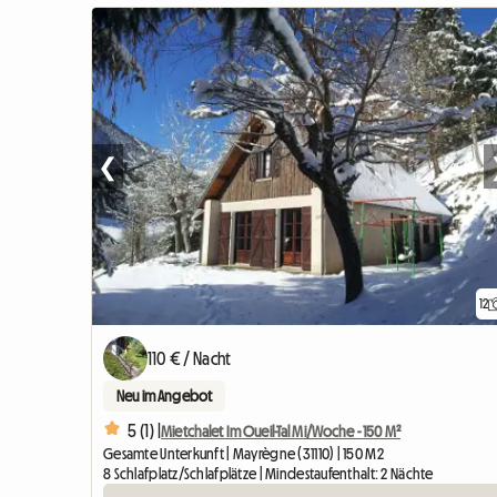
❮
12
110 € / Nacht
Neu im Angebot
5 (1) |
Mietchalet Im Oueil-Tal Mi/Woche - 150 M²
Gesamte Unterkunft | Mayrègne (31110) | 150 M2
8 Schlafplatz/Schlafplätze | Mindestaufenthalt: 2 Nächte