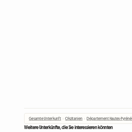
Gesamte Unterkunft
›
Okzitanien
›
Département Hautes-Pyréné
Weitere Unterkünfte, die Sie interessieren könnten