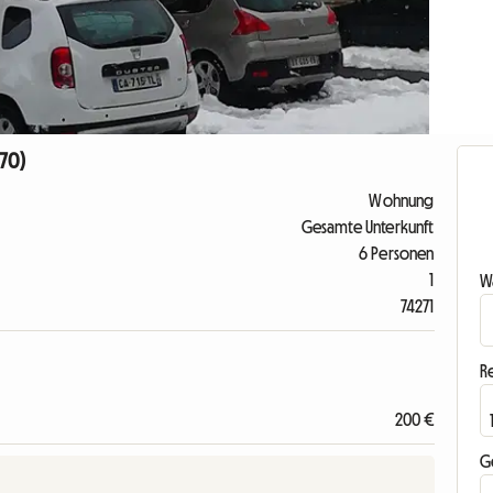
170)
Wohnung
Gesamte Unterkunft
6 Personen
1
Wa
74271
R
200 €
G