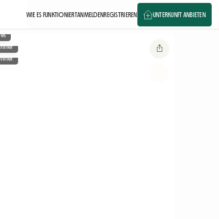
WIE ES FUNKTIONIERT
ANMELDEN
REGISTRIEREN
UNTERKUNFT ANBIETEN
ges
zimmer
zimmer