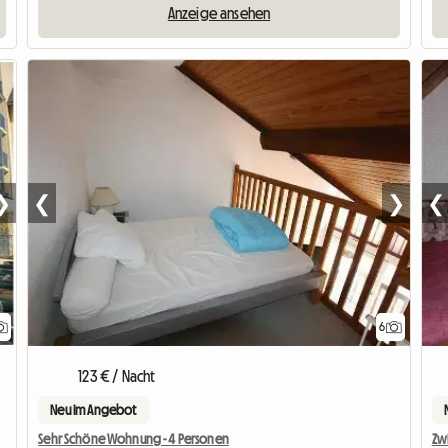
Anzeige ansehen
❯
❮
❯
❮
6
123 € / Nacht
Neu im Angebot
Sehr Schöne Wohnung - 4 Personen
Zwi