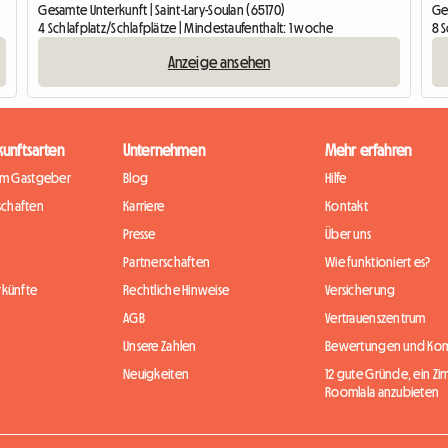
Gesamte Unterkunft | Saint-Lary-Soulan (65170)
Ge
4 Schlafplatz/Schlafplätze | Mindestaufenthalt: 1 woche
8 S
Anzeige ansehen
kunftsarten
Unternehmen
Mehr erfahren
im Gastgeber
Blog
Hilfe
chaften
Karriere
Kontakt
Presse
Über uns
Partnerschaften
Wie funktioniert es?
rkünfte
Rechtliche Hinweise
Versicherung
AGB
Vertrauenszentrum
Unsere Zahlen
Bewertungen und Ko
Neuigkeiten
12 gute Gründe, ein Zi
Roomlala anzubieten