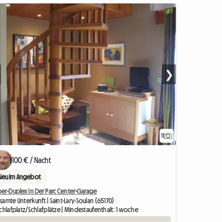
❯
11
100 € / Nacht
Neu im Angebot
per-Duplex In Der Parc Center-Garage
amte Unterkunft | Saint-Lary-Soulan (65170)
chlafplatz/Schlafplätze | Mindestaufenthalt: 1 woche