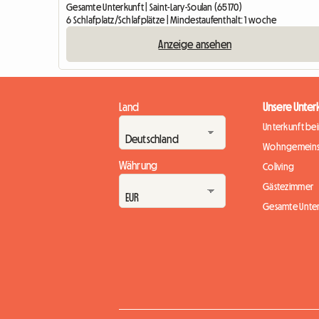
Gesamte Unterkunft | Saint-Lary-Soulan (65170)
6 Schlafplatz/Schlafplätze | Mindestaufenthalt: 1 woche
Anzeige ansehen
Land
Unsere Unter
Unterkunft be
Wohngemeins
Währung
Coliving
Gästezimmer
Gesamte Unte