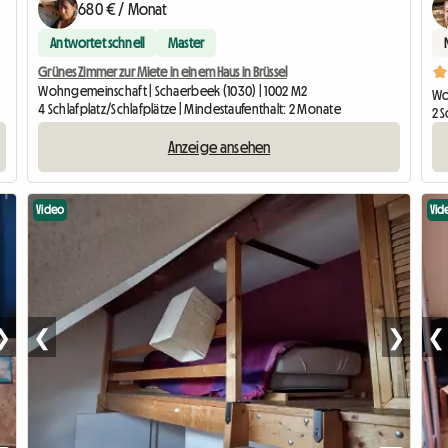
680 € / Monat
Antwortet schnell
Master
Grünes Zimmer zur Miete in einem Haus in Brüssel
Wohngemeinschaft | Schaerbeek (1030) | 1002 M2
Wo
4 Schlafplatz/Schlafplätze | Mindestaufenthalt: 2 Monate
2 S
Anzeige ansehen
Video
Vid
❯
❮
❯
❮