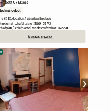
500 € / Monat
Neu im Angebot
5 (1) |
Collocation A Waterloo Belgique
hngemeinschaft | Lasne (1380) | 25 M2
chlafplatz/Schlafplätze | Mindestaufenthalt: 1 Monat
Anzeige ansehen
eo
❯