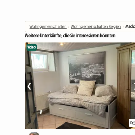
Wohngemeinschaften
›
Wohngemeinschaften Belgien
›
Mädch
Weitere Unterkünfte, die Sie interessieren könnten
Video
❮
10