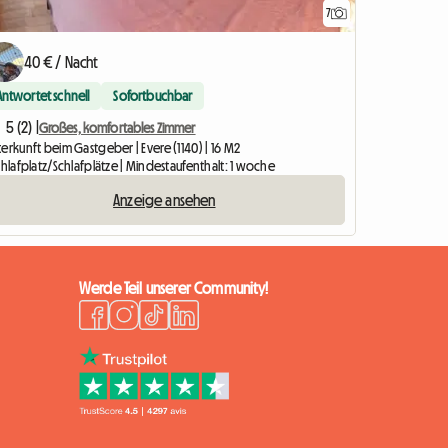
7
40 € / Nacht
Antwortet schnell
Sofortbuchbar
5 (2) |
Großes, komfortables Zimmer
erkunft beim Gastgeber | Evere (1140) | 16 M2
chlafplatz/Schlafplätze | Mindestaufenthalt: 1 woche
Anzeige ansehen
Werde Teil unserer Community!