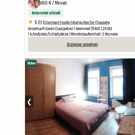
650 € / Monat
Antwortet schnell
5 (1) |
Charmant Studio Situé Au Rez De Chaussée
Unterkunft beim Gastgeber | Wemmel (1780) | 25 M2
1 Schlafplatz/Schlafplätze | Mindestaufenthalt: 2 Monate
Anzeige ansehen
Video
❮