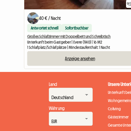
9
40 € / Nacht
Antwortet schnell
Sofortbuchbar
Großes Schlafzimmer mit Doppelbett und Schreibtisch
Unterkunft beim Gastgeber | Evere (1140) | 16 M2
1 Schlafplatz/Schlafplätze | Mindestaufenthalt: 1 Nacht
Anzeige ansehen
Land
Unsere Unter
Unterkunft be
Wohngemeins
Währung
Coliving
Gästezimmer
Gesamte Unte