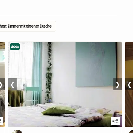
en: Zimmer mit eigener Dusche
Video
❯
❮
❯
❮
14