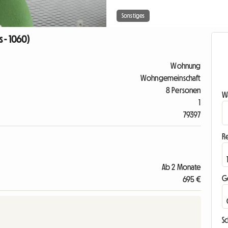
Sonstiges
 - 1060)
Wohnung
Wohngemeinschaft
8 Personen
Wa
1
79397
R
Ab 2 Monate
G
695 €
S