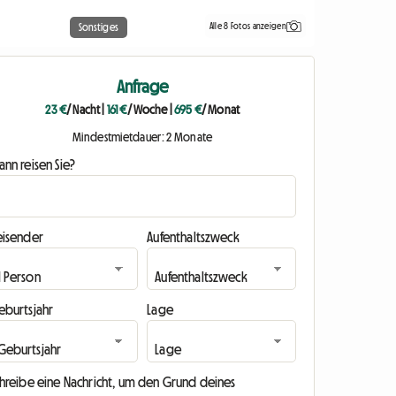
Alle 8 Fotos anzeigen
Sonstiges
Anfrage
23 €
/ Nacht
|
161 €
/ Woche
|
695 €
/ Monat
Mindestmietdauer: 2 Monate
nn reisen Sie?
eisender
Aufenthaltszweck
eburtsjahr
Lage
chreibe eine Nachricht, um den Grund deines