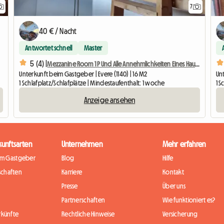
7
40 € / Nacht
Antwortet schnell
Master
5 (4) |
Mezzanine Room 1 P Und Alle Annehmlichkeiten Eines Hauses
Unterkunft beim Gastgeber | Evere (1140) | 16 M2
Unt
1 Schlafplatz/Schlafplätze | Mindestaufenthalt: 1 woche
1 S
Anzeige ansehen
kunftsarten
Unternehmen
Mehr erfahren
im Gastgeber
Blog
Hilfe
chaften
Karriere
Kontakt
Presse
Über uns
Partnerschaften
Wie funktioniert es?
rkünfte
Rechtliche Hinweise
Versicherung