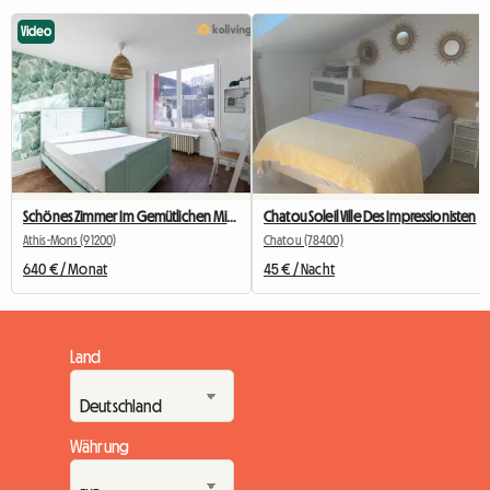
Video
Schönes Zimmer Im Gemütlichen Mitbewohner Nr. 2
Chatou Soleil Ville Des Impressionisten
Athis-Mons (91200)
Chatou (78400)
640 € / Monat
45 € / Nacht
Land
Währung