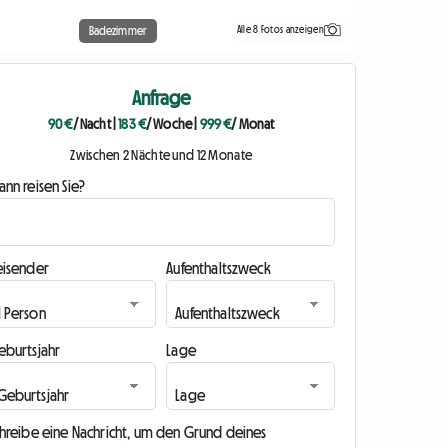
Alle 8 Fotos anzeigen
Badezimmer
Anfrage
90 €
/ Nacht
|
183 €
/ Woche
|
999 €
/ Monat
Zwischen 2 Nächte und 12 Monate
nn reisen Sie?
eisender
Aufenthaltszweck
eburtsjahr
Lage
chreibe eine Nachricht, um den Grund deines