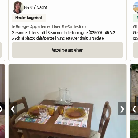
85 € / Nacht
Neu im Angebot
Le Vintage : Appartement Avec Vue Sur Les Toits
Git
Gesamte Unterkunft | Beaumont-de-Lomagne (82500) | 45 M2
Ges
3 Schlafplatz/Schlafplätze | Mindestaufenthalt: 3 Nächte
12 
Anzeige ansehen
❯
❮
❯
❮