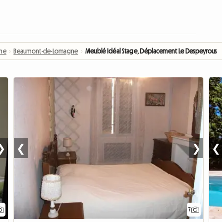
nne
›
Beaumont-de-Lomagne
›
Meublé Idéal Stage, Déplacement Le Despeyrous
❯
❮
❯
❮
7