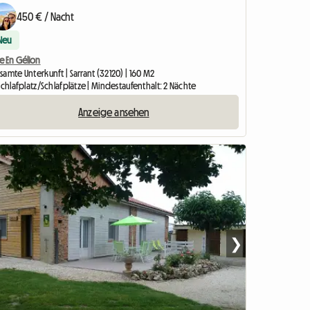
450 € / Nacht
Neu
e En Gélion
amte Unterkunft | Sarrant (32120) | 160 M2
Schlafplatz/Schlafplätze | Mindestaufenthalt: 2 Nächte
Anzeige ansehen
❯