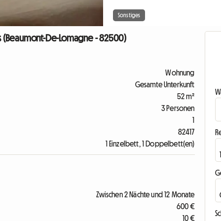
Sonstiges
s (Beaumont-De-Lomagne - 82500)
Wohnung
Gesamte Unterkunft
Wa
52 m²
3 Personen
1
82417
R
1 Einzelbett, 1 Doppelbett(en)
G
Zwischen 2 Nächte und 12 Monate
600 €
S
10 €