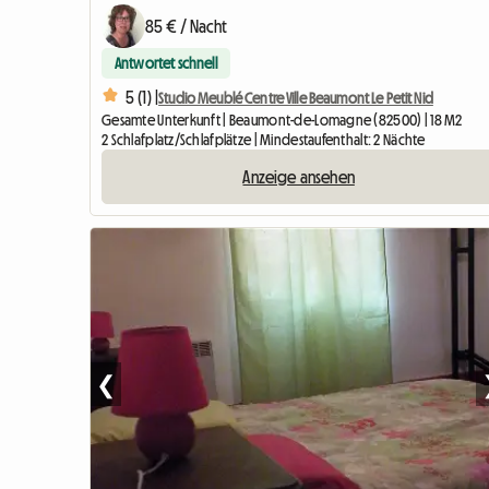
85 € / Nacht
Antwortet schnell
5 (1) |
Studio Meublé Centre Ville Beaumont Le Petit Nid
Gesamte Unterkunft | Beaumont-de-Lomagne (82500) | 18 M2
2 Schlafplatz/Schlafplätze | Mindestaufenthalt: 2 Nächte
Anzeige ansehen
❮