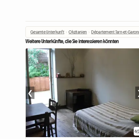
Gesamte Unterkunft
›
Okzitanien
›
Département Tarn-et-Garo
Weitere Unterkünfte, die Sie interessieren könnten
❮
6