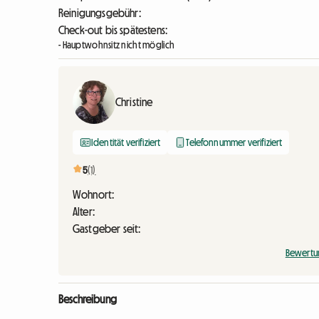
Reinigungsgebühr:
Check-out bis spätestens:
- Hauptwohnsitz nicht möglich
Christine
Identität verifiziert
Telefonnummer verifiziert
5
(1)
Wohnort:
Alter:
Gastgeber seit:
Bewertu
Beschreibung