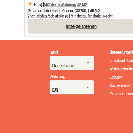
5 (3) |
Möblierte Wohnung 45 M2
Gesamte Unterkunft | Corenc (38700) | 45 M2
2 Schlafplatz/Schlafplätze | Mindestaufenthalt: 1 Nacht
Anzeige ansehen
Land
Unsere Unter
Unterkunft be
Wohngemeins
Währung
Coliving
Gästezimmer
Gesamte Unte