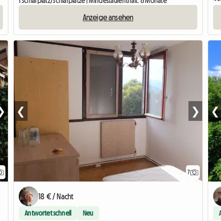
1 Schlafplatz/Schlafplätze | Mindestaufenthalt: 6 Monate
Anzeige ansehen
❯
❮
❯
❮
7
18 € / Nacht
Antwortet schnell
Neu