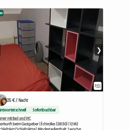
eo
❯
7
25 € / Nacht
Antwortet schnell
Sofortbuchbar
mmer mit Bad und WC
erkunft beim Gastgeber | Échirolles (38130) | 12 M2
chlafplatz/Schlafplätze | Mindestaufenthalt: 1 woche