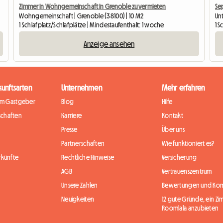
Zimmer in Wohngemeinschaft in Grenoble zu vermieten
Wohngemeinschaft | Grenoble (38100) | 10 M2
Un
1 Schlafplatz/Schlafplätze | Mindestaufenthalt: 1 woche
1 S
Anzeige ansehen
kunftsarten
Unternehmen
Mehr erfahren
im Gastgeber
Blog
Hilfe
chaften
Karriere
Kontakt
Presse
Über uns
Partnerschaften
Wie funktioniert es?
rkünfte
Rechtliche Hinweise
Versicherung
AGB
Vertrauenszentrum
Unsere Zahlen
Bewertungen und Ko
Neuigkeiten
12 gute Gründe, ein Zi
Roomlala anzubieten