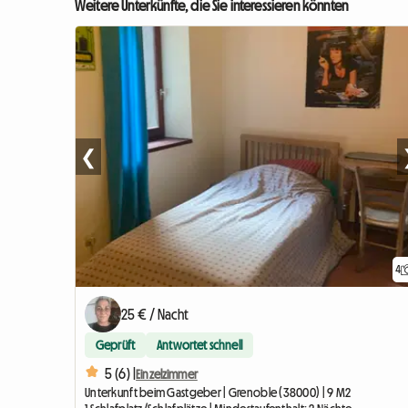
Weitere Unterkünfte, die Sie interessieren könnten
❮
4
25 € / Nacht
Geprüft
Antwortet schnell
5 (6) |
Einzelzimmer
Unterkunft beim Gastgeber | Grenoble (38000) | 9 M2