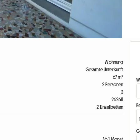
Wohnung
Gesamte Unterkunft
67 m²
Wa
2 Personen
3
262611
R
2 Einzelbetten
G
Ab 1 Monat