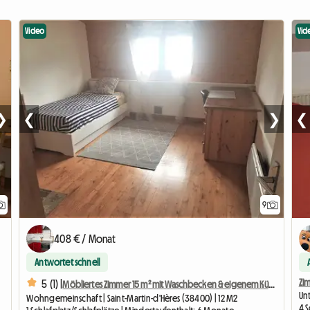
Video
Vid
❯
❮
❯
❮
9
408 € / Monat
Antwortet schnell
Zi
5 (1) |
Möbliertes Zimmer 15 m² mit Waschbecken & eigenem Kühlschrank
Unt
Wohngemeinschaft | Saint-Martin-d'Hères (38400) | 12 M2
4 S