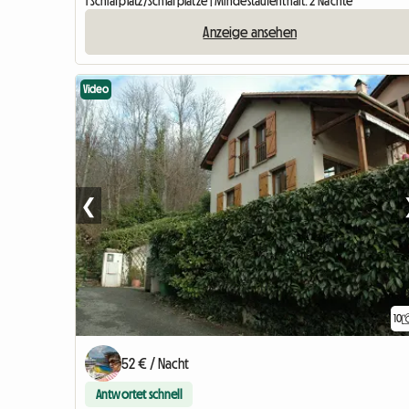
1 Schlafplatz/Schlafplätze | Mindestaufenthalt: 2 Nächte
Anzeige ansehen
Video
❮
10
52 € / Nacht
Antwortet schnell