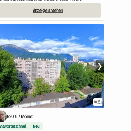
Anzeige ansehen
❯
10
520 € / Monat
Antwortet schnell
Neu