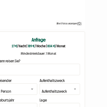
Alle 4 Fotos anzeigen
Anfrage
27 €
/ Nacht
|
189 €
/ Woche
|
804 €
/ Monat
Mindestmietdauer: 1 Monat
nn reisen Sie?
eisender
Aufenthaltszweck
eburtsjahr
Lage