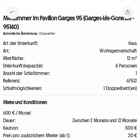
Mietzimmer Im Pavillon Garges 95 (Garges-Lès-Gonesse -
95140)
Automatische Übersetzung
-
Originaltitel
Art der Unterkunft:
Haus
Art:
Wohngemeinschaft
Mietfläche:
12 m²
Unterkunftskapazität:
4 Personen
Anzahl der Schlafzimmer:
1
Referenz:
67512
Schlafmöglichkeiten:
1 Doppelbett(en)
Miete und Konditionen
600 € / Monat
Dauer:
Zwischen 2 Monate und 12 Monate
Kaution:
500 €
Preis pro zusätzlichem Mieter (ab 1):
20 €