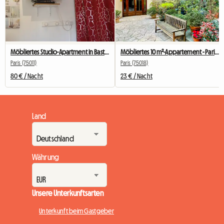
Möbliertes Studio-Apartment in Bastille für Studenten, Praktikanten oder Geschäftsreisende.
Möbliertes 10 m²-Appartement - Paris Zentrum - Ruhig und hell
Paris (75011)
Paris (75018)
80 € / Nacht
23 € / Nacht
Land
Währung
Unsere Unterkunftsarten
Unterkunft beim Gastgeber