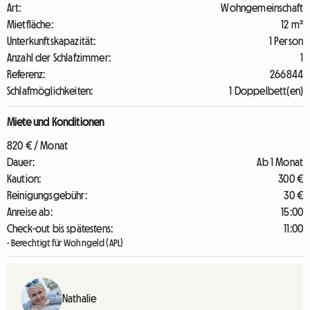
Art:
Wohngemeinschaft
Mietfläche:
12 m²
Unterkunftskapazität:
1 Person
Anzahl der Schlafzimmer:
1
Referenz:
266844
Schlafmöglichkeiten:
1 Doppelbett(en)
Miete und Konditionen
820 € / Monat
Dauer:
Ab 1 Monat
Kaution:
300 €
Reinigungsgebühr:
30 €
Anreise ab:
15:00
Check-out bis spätestens:
11:00
- Berechtigt für Wohngeld (APL)
Nathalie