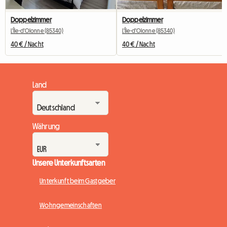
Doppelzimmer
Doppelzimmer
L'Île-d'Olonne (85340)
L'Île-d'Olonne (85340)
40 € / Nacht
40 € / Nacht
Land
Währung
Unsere Unterkunftsarten
Unterkunft beim Gastgeber
Wohngemeinschaften