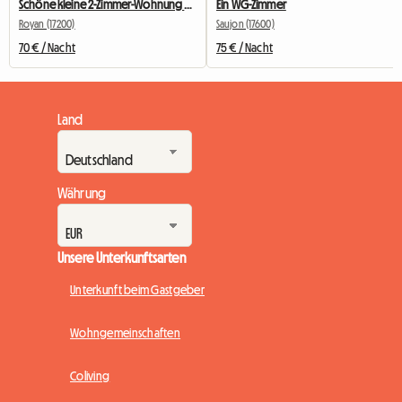
Schöne kleine 2-Zimmer-Wohnung als Unterkunft beim Gastgeber
Ein WG-Zimmer
Royan (17200)
Saujon (17600)
70 € / Nacht
75 € / Nacht
Land
Währung
Unsere Unterkunftsarten
Unterkunft beim Gastgeber
Wohngemeinschaften
Coliving