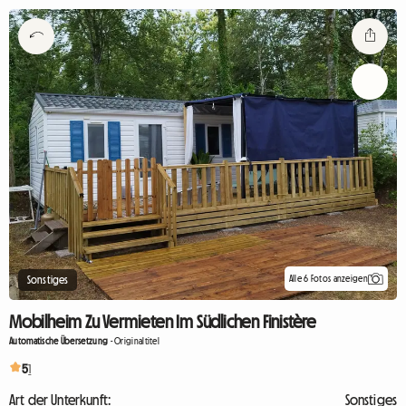
Alle 6 Fotos anzeigen
Sonstiges
Mobilheim Zu Vermieten Im Südlichen Finistère
Automatische Übersetzung
-
Originaltitel
5
1
Art der Unterkunft:
Sonstiges