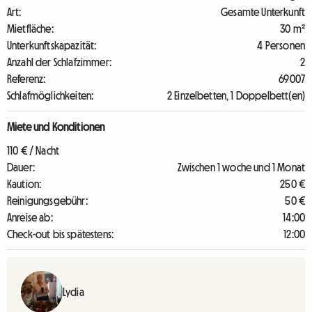
Art:
Gesamte Unterkunft
Mietfläche:
30 m²
Unterkunftskapazität:
4 Personen
Anzahl der Schlafzimmer:
2
Referenz:
69007
Schlafmöglichkeiten:
2 Einzelbetten, 1 Doppelbett(en)
Miete und Konditionen
110 € / Nacht
Dauer:
Zwischen 1 woche und 1 Monat
Kaution:
250 €
Reinigungsgebühr:
50 €
Anreise ab:
14:00
Check-out bis spätestens:
12:00
Lydia