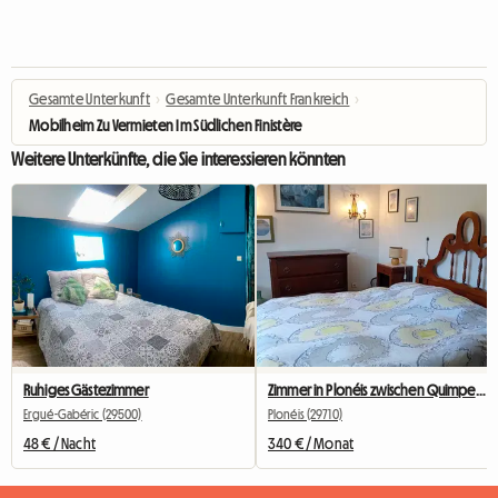
Gesamte Unterkunft
›
Gesamte Unterkunft Frankreich
›
Mobilheim Zu Vermieten Im Südlichen Finistère
Weitere Unterkünfte, die Sie interessieren könnten
Ruhiges Gästezimmer
Zimmer in Plonéis zwischen Quimper und Douarnenez
Ergué-Gabéric (29500)
Plonéis (29710)
48 € / Nacht
340 € / Monat