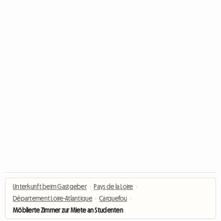
Unterkunft beim Gastgeber
›
Pays de la Loire
›
Département Loire-Atlantique
›
Carquefou
›
Möblierte Zimmer zur Miete an Studenten