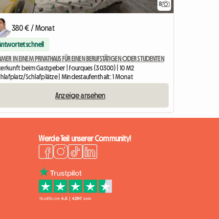
8
380 € / Monat
Antwortet schnell
MER IN EINEM PRIVATHAUS FÜR EINEN BERUFSTÄTIGEN ODER STUDENTEN
terkunft beim Gastgeber | Fourques (30300) | 10 M2
chlafplatz/Schlafplätze | Mindestaufenthalt: 1 Monat
Anzeige ansehen
Werde Teil unserer Community!