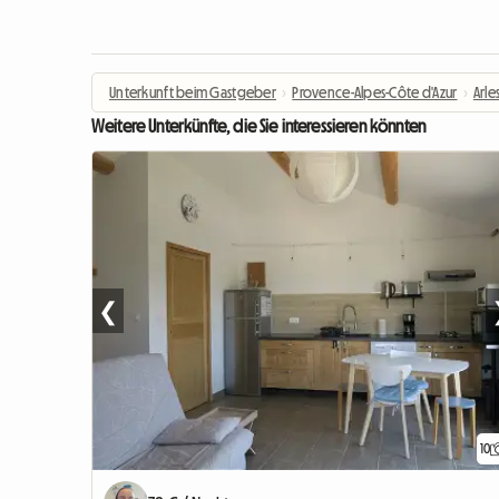
Unterkunft beim Gastgeber
›
Provence-Alpes-Côte d'Azur
›
Arle
Weitere Unterkünfte, die Sie interessieren könnten
❮
10