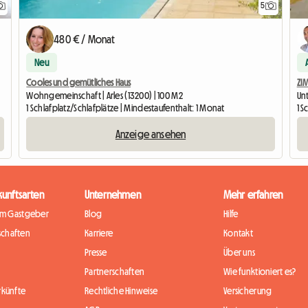
5
480 € / Monat
Neu
Cooles und gemütliches Haus
ZIM
Wohngemeinschaft | Arles (13200) | 100 M2
Un
1 Schlafplatz/Schlafplätze | Mindestaufenthalt: 1 Monat
1 S
Anzeige ansehen
kunftsarten
Unternehmen
Mehr erfahren
im Gastgeber
Blog
Hilfe
chaften
Karriere
Kontakt
Presse
Über uns
Partnerschaften
Wie funktioniert es?
rkünfte
Rechtliche Hinweise
Versicherung