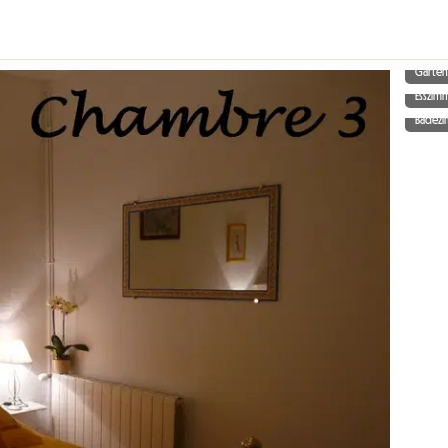
Garte
Esszim
Badez