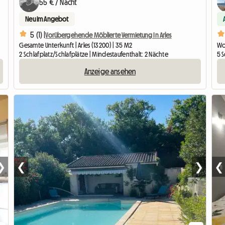
55 € / Nacht
Neu im Angebot
5 (1) |
Vorübergehende Möblierte Vermietung In Arles
Gesamte Unterkunft | Arles (13200) | 35 M2
Wo
2 Schlafplatz/Schlafplätze | Mindestaufenthalt: 2 Nächte
5 S
Anzeige ansehen
❯
❮
❯
❮