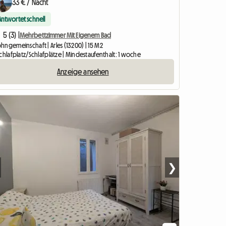
33 € / Nacht
Antwortet schnell
5 (3) |
Mehrbettzimmer Mit Eigenem Bad
hngemeinschaft | Arles (13200) | 15 M2
chlafplatz/Schlafplätze | Mindestaufenthalt: 1 woche
Anzeige ansehen
❯