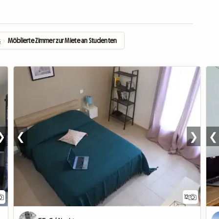
s
›
Möblierte Zimmer zur Miete an Studenten
❯
❮
❯
❮
12