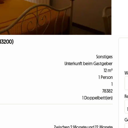
 13200)
Sonstiges
Unterkunft beim Gastgeber
12 m²
Wa
1 Person
1
78382
R
1 Doppelbett(en)
G
Zwischen 2 Monate und 12 Monate