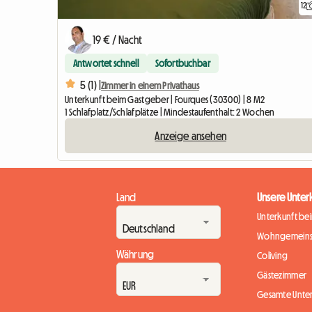
12
19 € / Nacht
Antwortet schnell
Sofortbuchbar
5 (1) |
Zimmer in einem Privathaus
Unterkunft beim Gastgeber | Fourques (30300) | 8 M2
1 Schlafplatz/Schlafplätze | Mindestaufenthalt: 2 Wochen
Anzeige ansehen
Land
Unsere Unter
Unterkunft be
Wohngemeins
Währung
Coliving
Gästezimmer
Gesamte Unte