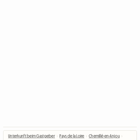
Unterkunft beim Gastgeber
›
Pays de la Loire
›
Chemillé-en-Anjou
›