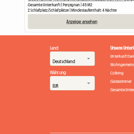
Gesamte Unterkunft | Perpignan | 45 M2
2 Schlafplatz/Schlafplätze | Mindestaufenthalt: 4 Nächte
Anzeige ansehen
Land
Unsere Unter
Unterkunft be
Wohngemeins
Währung
Coliving
Gästezimmer
Gesamte Unte