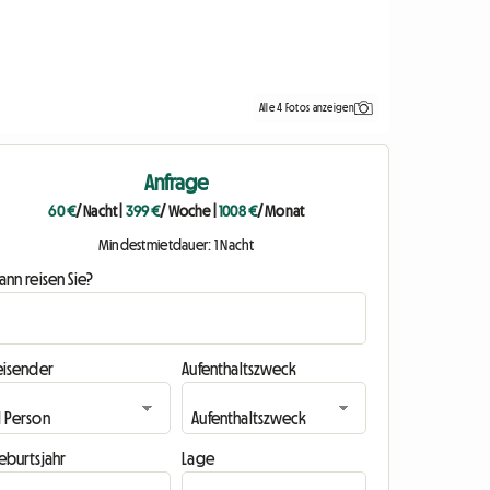
Alle 4 Fotos anzeigen
Anfrage
60 €
/ Nacht
|
399 €
/ Woche
|
1008 €
/ Monat
Mindestmietdauer: 1 Nacht
nn reisen Sie?
eisender
Aufenthaltszweck
eburtsjahr
Lage