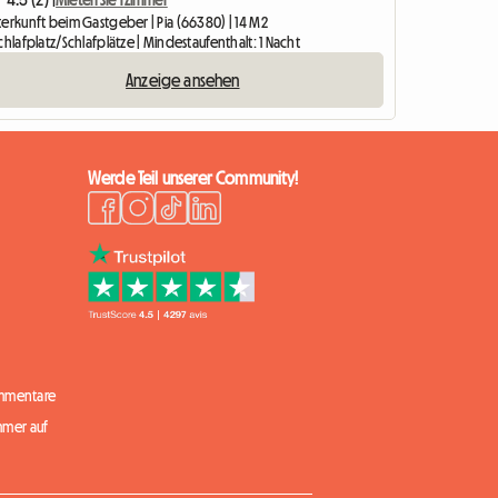
terkunft beim Gastgeber | Pia (66380) | 14 M2
chlafplatz/Schlafplätze | Mindestaufenthalt: 1 Nacht
Anzeige ansehen
Werde Teil unserer Community!
mmentare
mmer auf