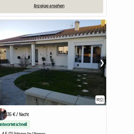
Anzeige ansehen
❯
10
35 € / Nacht
Antwortet schnell
4.5 (2) |
Mieten Sie 1 Zimmer