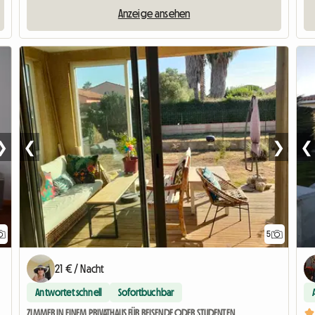
Anzeige ansehen
❯
❮
❯
❮
5
21 € / Nacht
Antwortet schnell
Sofortbuchbar
 von Perpignan, komplett ausgestattet
ZIMMER IN EINEM PRIVATHAUS FÜR REISENDE ODER STUDENTEN