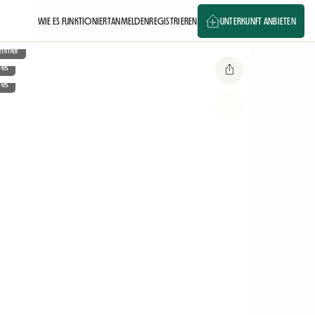
WIE ES FUNKTIONIERT
ANMELDEN
REGISTRIEREN
UNTERKUNFT ANBIETEN
zimmer
ges
ges