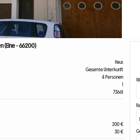
n (Elne - 66200)
Haus
Gesamte Unterkunft
4 Personen
Wa
1
73661
R
200 €
G
30 €