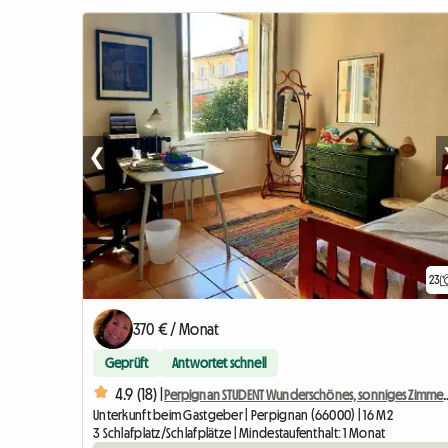
❮
23
370 € / Monat
Geprüft
Antwortet schnell
4.9 (18) |
Perpignan STUDENT Wunderschönes
Unterkunft beim Gastgeber | Perpignan (66000) | 16 M2
3 Schlafplatz/Schlafplätze | Mindestaufenthalt: 1 Monat