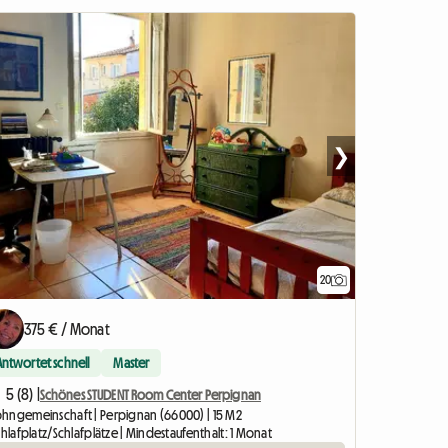
❯
20
375 € / Monat
Antwortet schnell
Master
5 (8) |
Schönes STUDENT Room Center Perpignan
hngemeinschaft | Perpignan (66000) | 15 M2
chlafplatz/Schlafplätze | Mindestaufenthalt: 1 Monat