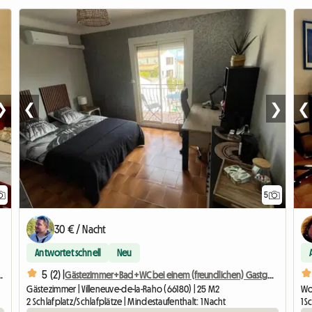
❯
❮
❯
❮
5
30 € / Nacht
Antwortet schnell
Neu
5 (2) |
, sonniges Zimmer! INNENSTADT
Gästezimmer+Bad+WC bei einem (freundlichen) Gastgeber
Gästezimmer | Villeneuve-de-la-Raho (66180) | 25 M2
Wo
2 Schlafplatz/Schlafplätze | Mindestaufenthalt: 1 Nacht
1 S