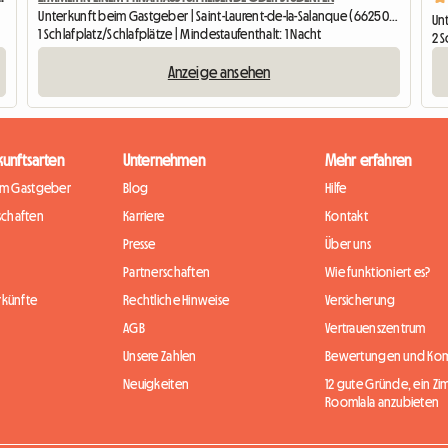
Unterkunft beim Gastgeber | Saint-Laurent-de-la-Salanque (66250) | 10 M2
Un
1 Schlafplatz/Schlafplätze | Mindestaufenthalt: 1 Nacht
2 S
Anzeige ansehen
kunftsarten
Unternehmen
Mehr erfahren
im Gastgeber
Blog
Hilfe
chaften
Karriere
Kontakt
Presse
Über uns
Partnerschaften
Wie funktioniert es?
rkünfte
Rechtliche Hinweise
Versicherung
AGB
Vertrauenszentrum
Unsere Zahlen
Bewertungen und Ko
Neuigkeiten
12 gute Gründe, ein Zi
Roomlala anzubieten