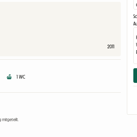
S
Au
2011
1 WC
 mitgeteilt.