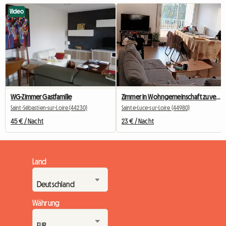
Video
WG-Zimmer Gastfamilie
Zimmer in Wohngemeinschaft zu vermieten
Saint-Sébastien-sur-Loire (44230)
Sainte-Luce-sur-Loire (44980)
45 € / Nacht
23 € / Nacht
Land
Währung