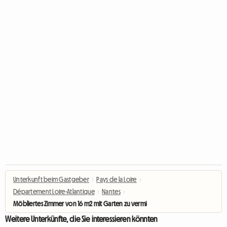
Unterkunft beim Gastgeber
›
Pays de la Loire
›
Département Loire-Atlantique
›
Nantes
›
Möbliertes Zimmer von 16 m2 mit Garten zu vermieten
Weitere Unterkünfte, die Sie interessieren könnten