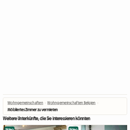
Wohngemeinschaften
›
Wohngemeinschaften Belgien
›
Möbliertes Zimmer zu vermieten
Weitere Unterkünfte, die Sie interessieren könnten
Video
Video