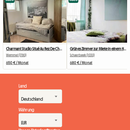
Charmant Studio Situé Au Rez De Chaussée
Grünes Zimmer zur Miete in einem Haus in Brüssel
Wemmel (1780)
Schaerbeek (1030)
650 € / Monat
680 € / Monat
Land
Währung