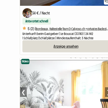
9
34 € / Nacht
Antwortet schnell
5 (2) |
Bordeaux, Haltestelle Tram D Calypso.ch+privates 
Unterkunft beim Gastgeber | Le Bouscat (33110) | 24 M2
1 Schlafplatz/Schlafplätze | Mindestaufenthalt: 3 Nächte
Anzeige ansehen
Video
❮