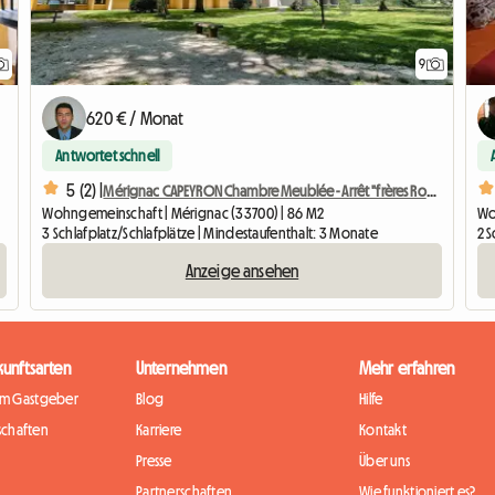
9
620 € / Monat
Antwortet schnell
5 (2) |
aft
Mérignac CAPEYRON Chambre Meublée - Arrêt "frères Robinson"
Wohngemeinschaft | Mérignac (33700) | 86 M2
Wo
3 Schlafplatz/Schlafplätze | Mindestaufenthalt: 3 Monate
2 S
Anzeige ansehen
kunftsarten
Unternehmen
Mehr erfahren
im Gastgeber
Blog
Hilfe
chaften
Karriere
Kontakt
Presse
Über uns
Partnerschaften
Wie funktioniert es?