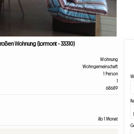
großen Wohnung (Lormont - 33310)
Wohnung
Wohngemeinschaft
1 Person
Wa
1
68689
R
Ab 1 Monat
G