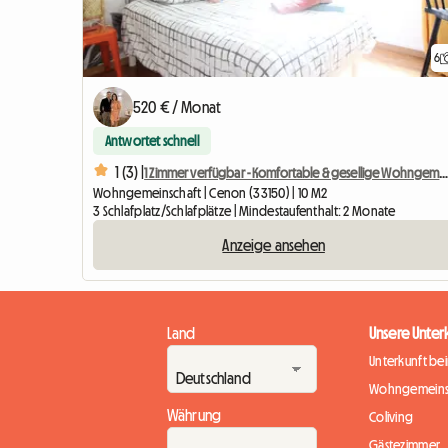
6
520 € / Monat
Antwortet schnell
1 (3) |
1 Zimmer verfügbar - Komfortable & gesellige Wohngemeinsch
Wohngemeinschaft | Cenon (33150) | 10 M2
3 Schlafplatz/Schlafplätze | Mindestaufenthalt: 2 Monate
Anzeige ansehen
Land
Unsere Unter
Unterkunft be
Wohngemeins
Währung
Coliving
Gästezimmer