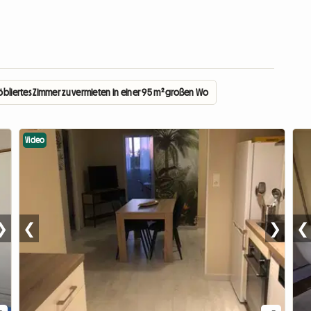
bliertes Zimmer zu vermieten in einer 95 m² großen Wohnung
Video
❯
❮
❯
❮