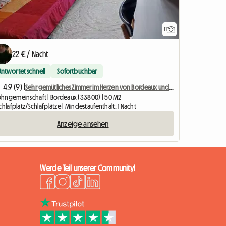
11
22 € / Nacht
Antwortet schnell
Sofortbuchbar
4.9 (9) |
Sehr gemütliches Zimmer im Herzen von Bordeaux und privat
hngemeinschaft | Bordeaux (33800) | 50 M2
chlafplatz/Schlafplätze | Mindestaufenthalt: 1 Nacht
Anzeige ansehen
Werde Teil unserer Community!