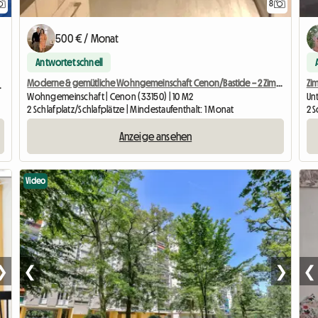
8
500 € / Monat
Antwortet schnell
Moderne & gemütliche Wohngemeinschaft Cenon/Bastide – 2 Zimmer verfügbar
Zim
Badezimmer+WC
Wohngemeinschaft | Cenon (33150) | 10 M2
Un
2 Schlafplatz/Schlafplätze | Mindestaufenthalt: 1 Monat
2 S
Anzeige ansehen
Video
❯
❮
❯
❮