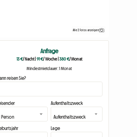
Alle 2 Fotos anzeigen
Anfrage
13 €
/ Nacht
|
91 €
/ Woche
|
380 €
/ Monat
Mindestmietdauer: 1 Monat
nn reisen Sie?
eisender
Aufenthaltszweck
eburtsjahr
Lage