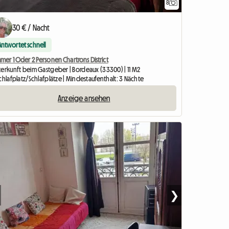
8
30 € / Nacht
Antwortet schnell
mer 1 Oder 2 Personen Chartrons District
terkunft beim Gastgeber | Bordeaux (33300) | 11 M2
chlafplatz/Schlafplätze | Mindestaufenthalt: 3 Nächte
Anzeige ansehen
❯