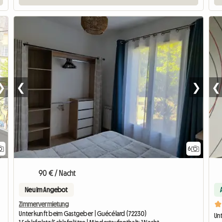
❯
❮
❯
❮
6
90 € / Nacht
Neu im Angebot
Zimmervermietung
Unterkunft beim Gastgeber | Guécélard (72230)
Unt