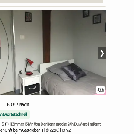
❯
4
50 € / Nacht
Antwortet schnell
5 (1) |
1 Zimmer 15 Mn Von Der Rennstrecke 24h Du Mans Entfernt
erkunft beim Gastgeber | Fillé (72210) | 10 M2