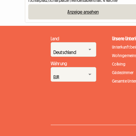
1 Schlafplatz/Schlafplätze | Mindestaufenthalt: 4 Nächte
Anzeige ansehen
Land
Unsere Unter
Unterkunft be
Wohngemeins
Währung
Coliving
Gästezimmer
Gesamte Unte