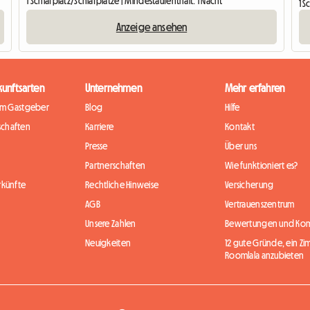
1 Schlafplatz/Schlafplätze | Mindestaufenthalt: 1 Nacht
1 S
Anzeige ansehen
kunftsarten
Unternehmen
Mehr erfahren
im Gastgeber
Blog
Hilfe
chaften
Karriere
Kontakt
Presse
Über uns
Partnerschaften
Wie funktioniert es?
rkünfte
Rechtliche Hinweise
Versicherung
AGB
Vertrauenszentrum
Unsere Zahlen
Bewertungen und Ko
Neuigkeiten
12 gute Gründe, ein Zi
Roomlala anzubieten