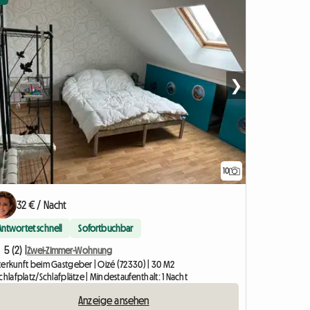
❯
10
32 € / Nacht
Antwortet schnell
Sofortbuchbar
5 (2) |
Zwei-Zimmer-Wohnung
terkunft beim Gastgeber | Oizé (72330) | 30 M2
chlafplatz/Schlafplätze | Mindestaufenthalt: 1 Nacht
Anzeige ansehen