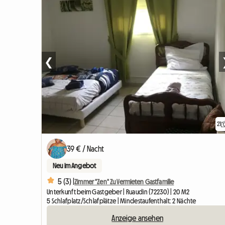
❮
21
39 € / Nacht
Neu im Angebot
5 (3) |
Zimmer "Zen" Zu Vermieten Gastfamilie
Unterkunft beim Gastgeber | Ruaudin (72230) | 20 M2
5 Schlafplatz/Schlafplätze | Mindestaufenthalt: 2 Nächte
Anzeige ansehen