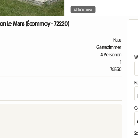
Schlafzimmer
 Von Le Mans (Écommoy - 72220)
Haus
Gästezimmer
4 Personen
Wa
1
76530
R
G
S