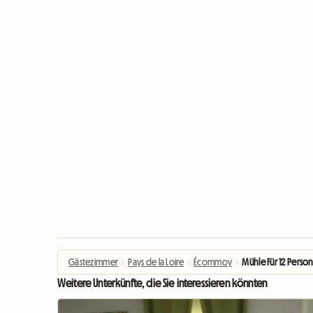
Gästezimmer
›
Pays de la Loire
›
Écommoy
›
Mühle Für 12 Perso
Weitere Unterkünfte, die Sie interessieren könnten