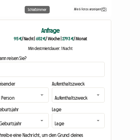
Alle 6 Fotos anzeigen
Schlafzimmer
Anfrage
95 €
/ Nacht
|
652 €
/ Woche
|
2793 €
/ Monat
Mindestmietdauer: 1 Nacht
nn reisen Sie?
eisender
Aufenthaltszweck
eburtsjahr
Lage
chreibe eine Nachricht, um den Grund deines