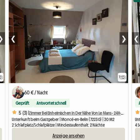
❯
❮
❯
❮
7
60 € / Nacht
Geprüft
Antwortet schnell
5 (3) |
Zimmer Bei Einheimischen In Der Nähe Von Le Mans - 24H-Rundreise
Unterkunft beim Gastgeber | Moncé-en-Belin (72230) | 30 M2
Un
2 Schlafplatz/Schlafplätze | Mindestaufenthalt: 2 Nächte
4 S
Anzeige ansehen