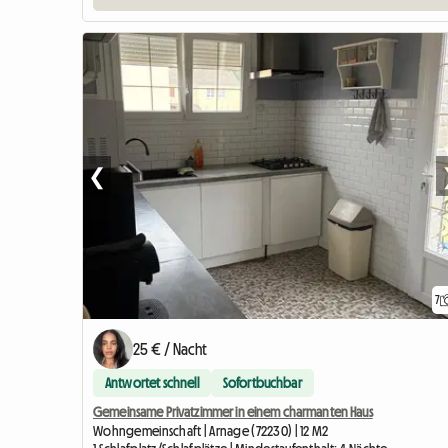
❮
7
25 € / Nacht
Antwortet schnell
Sofortbuchbar
Gemeinsame Privatzimmer in einem charmanten Haus
Wohngemeinschaft | Arnage (72230) | 12 M2