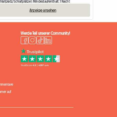
chlafplatz/Schlafplätze | Mindestaufenthalt: 1 Nacht
Anzeige ansehen
Werde Teil unserer Community!
mmentare
mmer auf