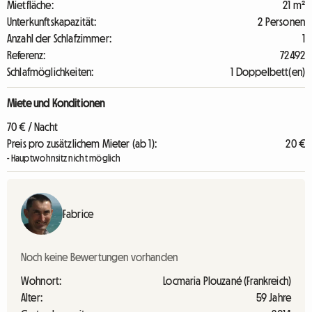
Mietfläche:
21 m²
Unterkunftskapazität:
2 Personen
Anzahl der Schlafzimmer:
1
Referenz:
72492
Schlafmöglichkeiten:
1 Doppelbett(en)
Miete und Konditionen
70 € / Nacht
Preis pro zusätzlichem Mieter (ab 1):
20 €
- Hauptwohnsitz nicht möglich
Fabrice
Noch keine Bewertungen vorhanden
Wohnort:
Locmaria Plouzané (Frankreich)
Alter:
59 Jahre