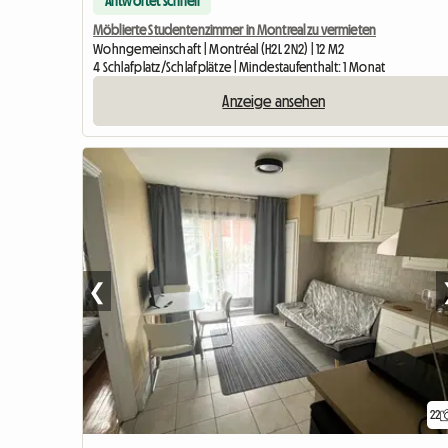
Antwortet schnell
Möblierte Studentenzimmer in Montreal zu vermieten
Wohngemeinschaft | Montréal (H2L 2N2) | 12 M2
4 Schlafplatz/Schlafplätze | Mindestaufenthalt: 1 Monat
Anzeige ansehen
❮
22