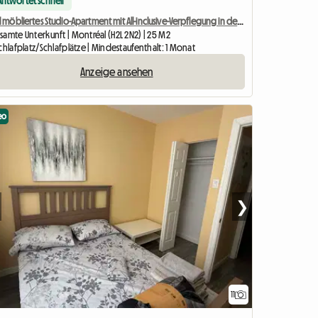
Antwortet schnell
Voll möbliertes Studio-Apartment mit All-inclusive-Verpflegung in der Nähe der Metrostation Berri-UQAM
samte Unterkunft | Montréal (H2L 2N2) | 25 M2
chlafplatz/Schlafplätze | Mindestaufenthalt: 1 Monat
Anzeige ansehen
eo
❯
11