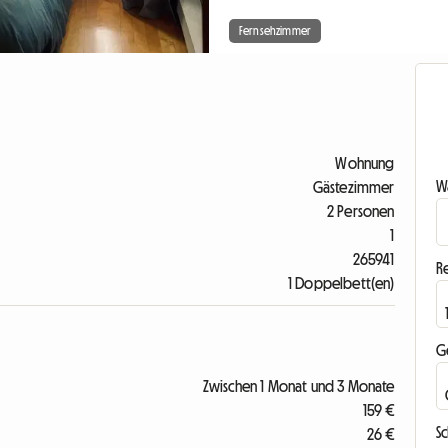
Fernsehzimmer
Wohnung
Wa
Gästezimmer
2 Personen
1
265941
R
1 Doppelbett(en)
G
Zwischen 1 Monat und 3 Monate
159 €
S
26 €