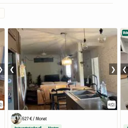
Vid
❯
❮
❯
❮
6
527 € / Monat