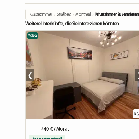
Gästezimmer
›
Québec
›
Montreal
›
Privatzimmer Zu Vermieten
Weitere Unterkünfte, die Sie interessieren könnten
Video
❮
13
440 € / Monat