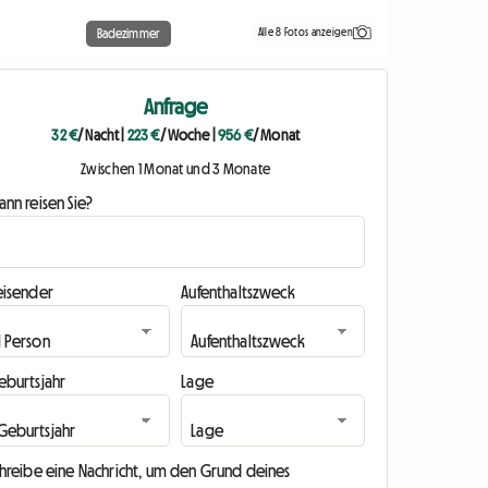
Alle 8 Fotos anzeigen
Badezimmer
Anfrage
32 €
/ Nacht
|
223 €
/ Woche
|
956 €
/ Monat
Zwischen 1 Monat und 3 Monate
nn reisen Sie?
eisender
Aufenthaltszweck
eburtsjahr
Lage
chreibe eine Nachricht, um den Grund deines