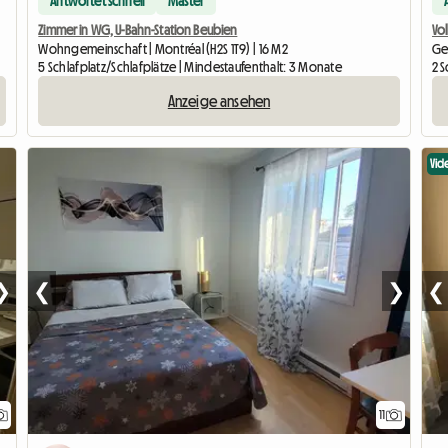
Antwortet schnell
Master
Zimmer in WG, U-Bahn-Station Beubien
Wohngemeinschaft | Montréal (H2S 1T9) | 16 M2
Ge
5 Schlafplatz/Schlafplätze | Mindestaufenthalt: 3 Monate
2 S
Anzeige ansehen
Vid
❯
❮
❯
❮
11