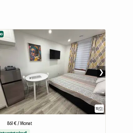
eo
❯
15
861 € / Monat