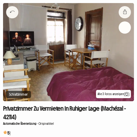
Alle 3 Fotos anzeigen
Schlafzimmer
Privatzimmer Zu Vermieten In Ruhiger Lage (Machézal -
42114)
Automatische Übersetzung
-
Originaltitel
5
1