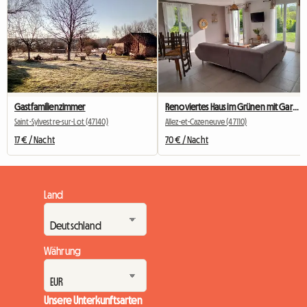
Gastfamilienzimmer
Renoviertes Haus im Grünen mit Garten und Klimaanlage!
Saint-Sylvestre-sur-Lot (47140)
Allez-et-Cazeneuve (47110)
17 € / Nacht
70 € / Nacht
Land
Währung
Unsere Unterkunftsarten