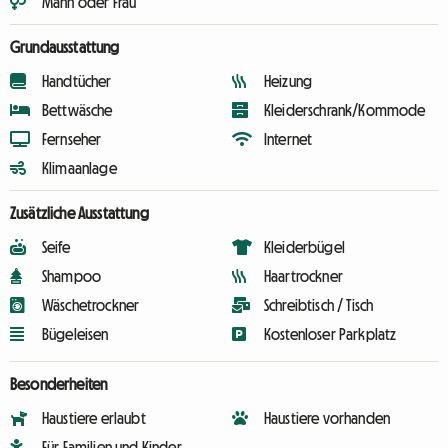
Mann oder Frau
Grundausstattung
Handtücher
Heizung
Bettwäsche
Kleiderschrank/Kommode
Fernseher
Internet
Klimaanlage
Zusätzliche Ausstattung
Seife
Kleiderbügel
Shampoo
Haartrockner
Wäschetrockner
Schreibtisch / Tisch
Bügeleisen
Kostenloser Parkplatz
Besonderheiten
Haustiere erlaubt
Haustiere vorhanden
Für Familien und Kinder