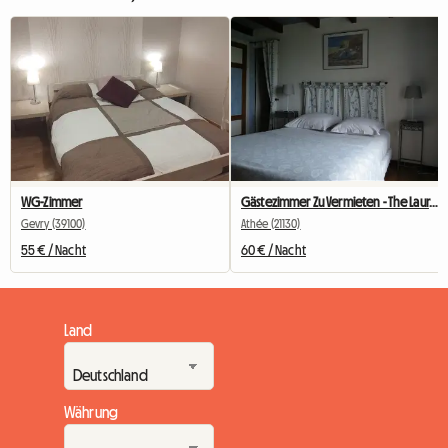
WG-Zimmer
Gästezimmer Zu Vermieten - The Laurentians
Gevry (39100)
Athée (21130)
55 € / Nacht
60 € / Nacht
Land
Währung