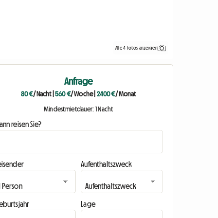
Alle 4 Fotos anzeigen
Anfrage
80 €
/ Nacht
|
560 €
/ Woche
|
2400 €
/ Monat
Mindestmietdauer: 1 Nacht
nn reisen Sie?
eisender
Aufenthaltszweck
eburtsjahr
Lage