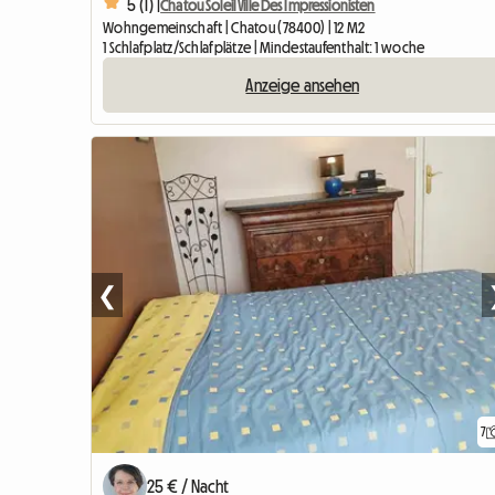
5 (1) |
Chatou Soleil Ville Des Impressionisten
Wohngemeinschaft | Chatou (78400) | 12 M2
1 Schlafplatz/Schlafplätze | Mindestaufenthalt: 1 woche
Anzeige ansehen
❮
7
25 € / Nacht