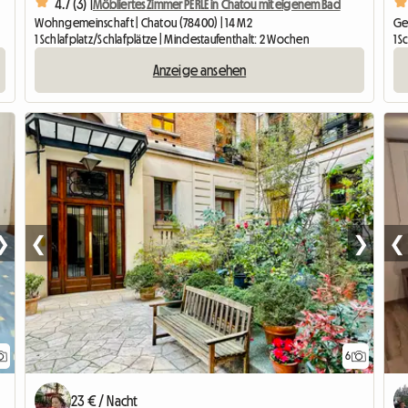
4.7 (3) |
Möbliertes Zimmer PERLE in Chatou mit eigenem Bad
Wohngemeinschaft | Chatou (78400) | 14 M2
Ges
1 Schlafplatz/Schlafplätze | Mindestaufenthalt: 2 Wochen
1 S
Anzeige ansehen
❯
❮
❯
❮
6
23 € / Nacht