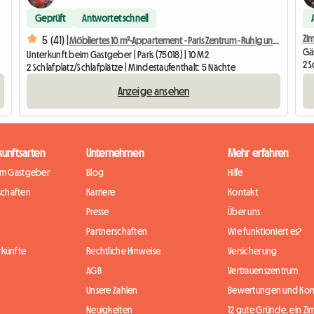
Geprüft
Antwortet schnell
Zim
5 (41) |
Möbliertes 10 m²-Appartement - Paris Zentrum - Ruhig und hell
Gä
Unterkunft beim Gastgeber | Paris (75018) | 10 M2
2 S
2 Schlafplatz/Schlafplätze | Mindestaufenthalt: 5 Nächte
Anzeige ansehen
kunftsarten
Unternehmen
Mehr erfahren
im Gastgeber
Blog
Hilfe
chaften
Karriere
Kontakt
Presse
Über uns
Partnerschaften
Wie funktioniert es?
rkünfte
Rechtliche Hinweise
Versicherung
AGB
Vertrauenszentrum
Unsere Zahlen
Bewertungen und Ko
Neuigkeiten
12 gute Gründe, ein Zi