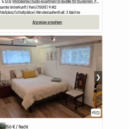
5 (23) |
Möbliertes Studio-Apartment in Bastille für Studenten, Praktikanten oder Geschäftsreisende.
amte Unterkunft | Paris (75011) | 9 M2
chlafplatz/Schlafplätze | Mindestaufenthalt: 3 Nächte
Anzeige ansehen
❯
43
56 € / Nacht