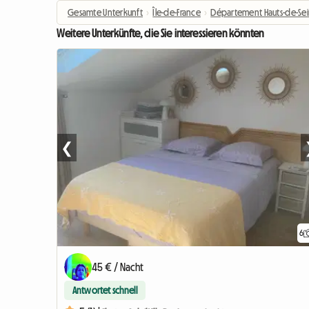
Gesamte Unterkunft
›
Île-de-France
›
Département Hauts-de-Se
Weitere Unterkünfte, die Sie interessieren könnten
❮
6
45 € / Nacht
Antwortet schnell