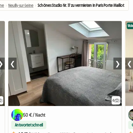
ine
›
Neuilly-sur-Seine
›
Schönes Studio Nr. 17 zu vermieten in Paris Porte Maillot
Vid
❯
❮
❯
❮
6
50 € / Nacht
Antwortet schnell