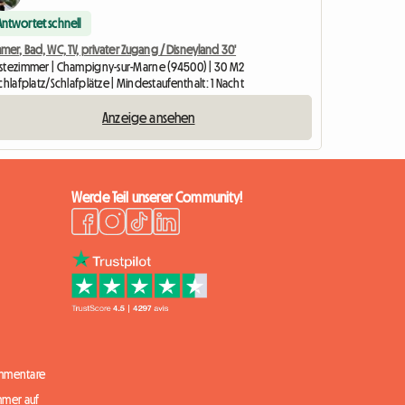
Antwortet schnell
mer, Bad, WC, TV, privater Zugang / Disneyland 30'
stezimmer | Champigny-sur-Marne (94500) | 30 M2
chlafplatz/Schlafplätze | Mindestaufenthalt: 1 Nacht
Anzeige ansehen
Werde Teil unserer Community!
mmentare
mmer auf