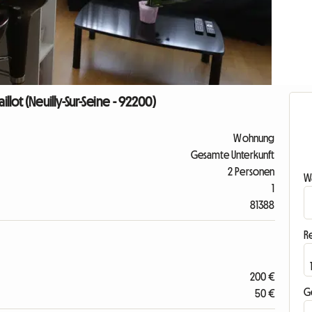
illot (Neuilly-Sur-Seine - 92200)
Wohnung
Gesamte Unterkunft
2 Personen
Wa
1
81388
R
200 €
G
50 €