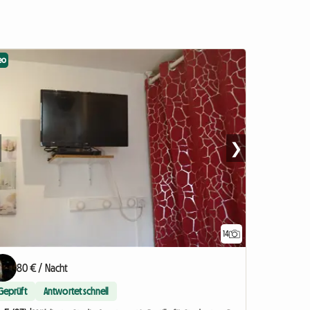
eo
❯
14
80 € / Nacht
Geprüft
Antwortet schnell