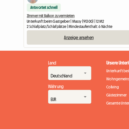
Antwortet schnell
Zimmer mit Balkon zu vermieten
Unterkunft beim Gastgeber | Massy (91300) | 12 M2
2 Schlafplatz/Schlafplätze | Mindestaufenthalt: 6 Nächte
Anzeige ansehen
Land
Unsere Unter
Unterkunft be
Wohngemeins
Währung
Coliving
Gästezimmer
Gesamte Unte