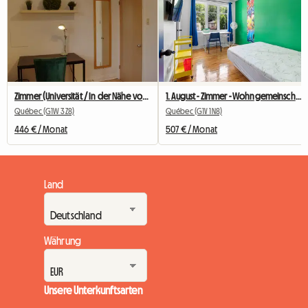
Zimmer (Universität / In der Nähe von allem / Verkehrsmittel)
1. August - Zimmer - Wohngemeinschaft in Uninähe (1662-1)
Québec (G1W 3Z8)
Québec (G1V 1N8)
446 € / Monat
507 € / Monat
Land
Währung
Unsere Unterkunftsarten