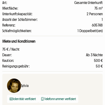
Art:
Gesamte Unterkunft
Mietfläche:
75 m²
Unterkunftskapazität:
2 Personen
Anzahl der Schlafzimmer:
1
Referenz:
605748
Schlafmöglichkeiten:
1 Doppelbett(en)
Miete und Konditionen
75 € / Nacht
Dauer:
Ab 3 Nächte
Kaution:
500 €
Reinigungsgebühr:
50 €
Sylvia
Identität verifiziert
Telefonnummer verifiziert