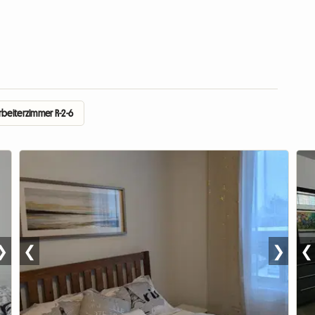
rbeiterzimmer R-2-6
❯
❮
❯
❮