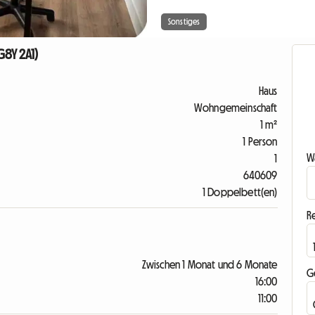
Sonstiges
G8Y 2A1)
Haus
Wohngemeinschaft
1 m²
1 Person
Wa
1
640609
1 Doppelbett(en)
R
Zwischen 1 Monat und 6 Monate
G
16:00
11:00