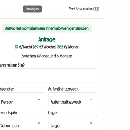
Alle 6 Fotos anzeigen
Sonstiges
Antwortet normalerweise innerhalb weniger Stunden
Anfrage
13 €
/ Nacht
|
89 €
/ Woche
|
382 €
/ Monat
Zwischen 1 Monat und 6 Monate
nn reisen Sie?
eisender
Aufenthaltszweck
eburtsjahr
Lage