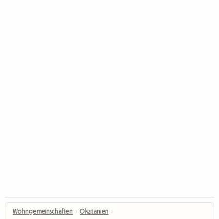
Wohngemeinschaften
›
Okzitanien
›