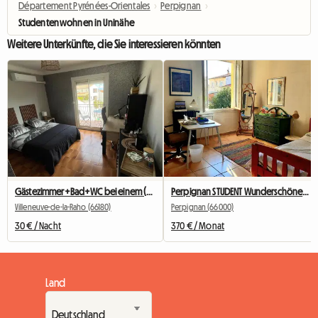
Département Pyrénées-Orientales
›
Perpignan
›
Studentenwohnen in Uninähe
Weitere Unterkünfte, die Sie interessieren könnten
Gästezimmer+Bad+WC bei einem (freundlichen) Gastgeber
Perpignan STUDENT Wunderschönes, sonniges Zimmer! INNENSTADT
Villeneuve-de-la-Raho (66180)
Perpignan (66000)
30 € / Nacht
370 € / Monat
Land