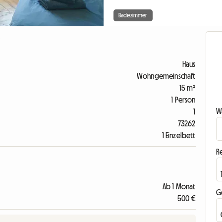
Badezimmer
Haus
Wohngemeinschaft
15 m²
1 Person
Wa
1
73262
1 Einzelbett
R
Ab 1 Monat
G
500 €