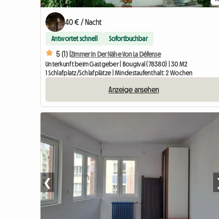
40 € / Nacht
Antwortet schnell
Sofortbuchbar
5 (1) |
Zimmer In Der Nähe Von La Défense
Unterkunft beim Gastgeber | Bougival (78380) | 30 M2
1 Schlafplatz/Schlafplätze | Mindestaufenthalt: 2 Wochen
Anzeige ansehen
❮