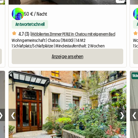
50 € / Nacht
Antwortet schnell
4.7 (3) |
Möbliertes Zimmer PERLE in Chatou mit eigenem Bad
Wohngemeinschaft | Chatou (78400) | 14 M2
Wo
1 Schlafplatz/Schlafplätze | Mindestaufenthalt: 2 Wochen
1 S
Anzeige ansehen
Vid
❯
❮
❯
❮