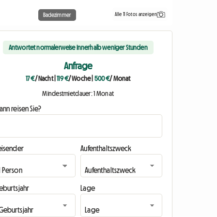
Alle 11 Fotos anzeigen
Badezimmer
Antwortet normalerweise innerhalb weniger Stunden
Anfrage
17 €
/ Nacht
|
119 €
/ Woche
|
500 €
/ Monat
Mindestmietdauer: 1 Monat
nn reisen Sie?
eisender
Aufenthaltszweck
eburtsjahr
Lage