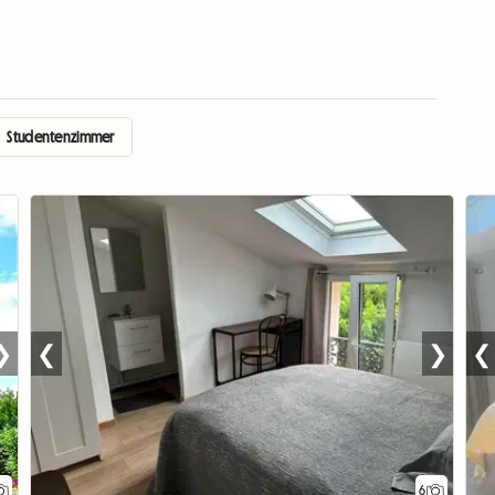
›
Studentenzimmer
❯
❮
❯
❮
6