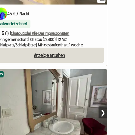
45 € / Nacht
Antwortet schnell
5 (1) |
Chatou Soleil Ville Des Impressionisten
hngemeinschaft | Chatou (78400) | 12 M2
chlafplatz/Schlafplätze | Mindestaufenthalt: 1 woche
Anzeige ansehen
eo
❯