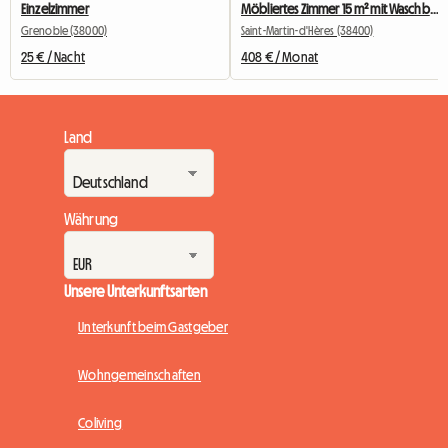
Einzelzimmer
Möbliertes Zimmer 15 m² mit Waschbecken & eigenem Kühlschrank
Grenoble (38000)
Saint-Martin-d'Hères (38400)
25 € / Nacht
408 € / Monat
Land
Währung
Unsere Unterkunftsarten
Unterkunft beim Gastgeber
Wohngemeinschaften
Coliving