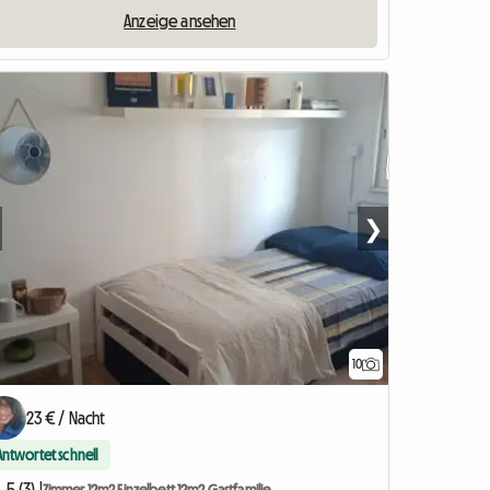
Anzeige ansehen
❯
10
23 € / Nacht
Antwortet schnell
5 (3) |
Zimmer 12m2 Einzelbett 12m2 Gastfamilie