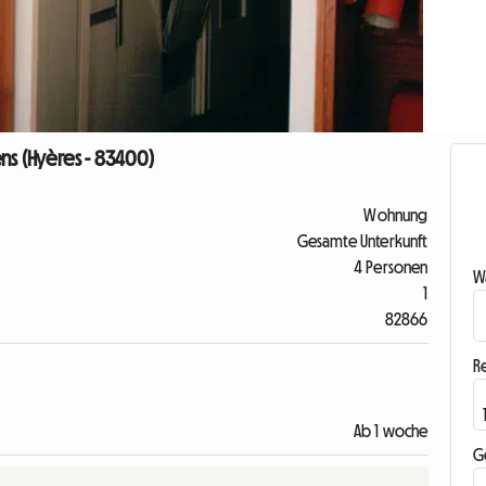
ns (Hyères - 83400)
Wohnung
Gesamte Unterkunft
4 Personen
Wa
1
82866
R
Ab 1 woche
G