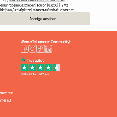
terkunft beim Gastgeber | Toulon (83200) | 12 M2
chlafplatz/Schlafplätze | Mindestaufenthalt: 2 Wochen
Anzeige ansehen
Werde Teil unserer Community!
mmentare
mmer auf