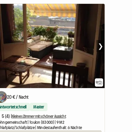
❯
9
20 € / Nacht
Antwortet schnell
Master
5 (4) |
Kleines Zimmer mit schöner Aussicht
hngemeinschaft | Toulon (83000) | 9 M2
chlafplatz/Schlafplätze | Mindestaufenthalt: 6 Nächte