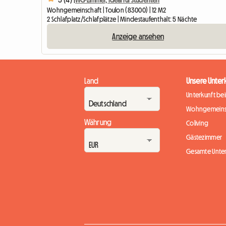
Wohngemeinschaft | Toulon (83000) | 12 M2
2 Schlafplatz/Schlafplätze | Mindestaufenthalt: 5 Nächte
Anzeige ansehen
Land
Unsere Unter
Unterkunft be
Wohngemeins
Währung
Coliving
Gästezimmer
Gesamte Unte