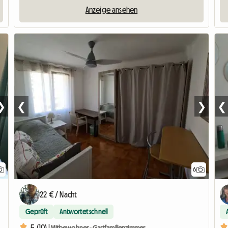
Anzeige ansehen
❯
❮
❯
❮
6
22 € / Nacht
Geprüft
Antwortet schnell
5 (10) |
Mitbewohner - Gastfamilienzimmer