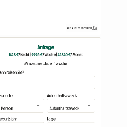
Alle 4 Fotos anzeigen
Anfrage
1428 €
/ Nacht
|
9996 €
/ Woche
|
42840 €
/ Monat
Mindestmietdauer: 1 woche
nn reisen Sie?
eisender
Aufenthaltszweck
eburtsjahr
Lage