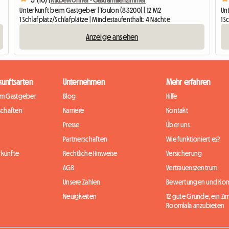
Unterkunft beim Gastgeber | Toulon (83200) | 12 M2
Un
1 Schlafplatz/Schlafplätze | Mindestaufenthalt: 4 Nächte
1 S
Anzeige ansehen
kunftsarten
Unternehmen
Mehr erfahren
im Gastgeber
Blog
Hilfe
chaften
Karriere
Kontakt
Presse
Über uns
Partnerschaften
Wie funktioniert es?
rkünfte
Rechtliche Hinweise
Versicherung
AGB
Vertrauenszentrum
Unsere Zahlen
Bewertungen und Ko
Neuigkeiten
12 gute Gründe, ein Zi
Roomlala anzubieten