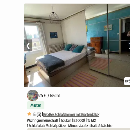
❮
10
26 € / Nacht
Master
5 (3) |
Großes Schlafzimmer mit Gartenblick
Wohngemeinschaft | Toulon (83000) | 15 M2
1 Schlafplatz/Schlafplätze | Mindestaufenthalt: 6 Nächte