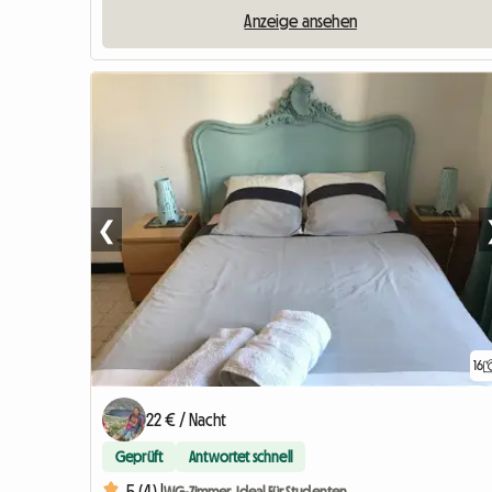
Anzeige ansehen
❮
16
22 € / Nacht
Geprüft
Antwortet schnell
5 (4) |
WG-Zimmer, Ideal Für Studenten