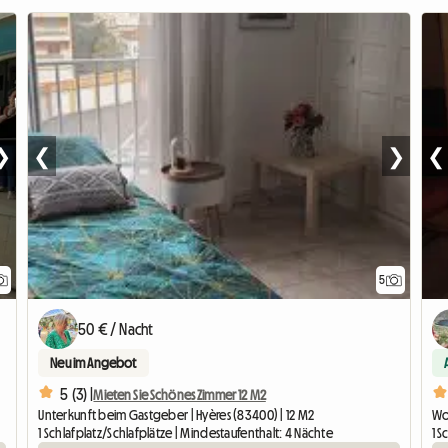
❯
❮
❯
❮
5
50 € / Nacht
Neu im Angebot
5 (3) |
Mieten Sie Schönes Zimmer 12 M2
Unterkunft beim Gastgeber | Hyères (83400) | 12 M2
Wo
1 Schlafplatz/Schlafplätze | Mindestaufenthalt: 4 Nächte
1 S