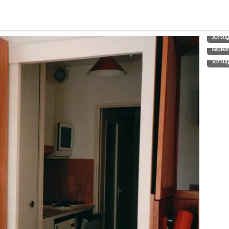
Sonsti
Badez
Sonsti