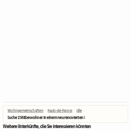
Wohngemeinschaften
›
Hauts-de-France
›
Lille
›
Suche 2 Mitbewohner in einem neu renovierten Haus
Weitere Unterkünfte, die Sie interessieren könnten