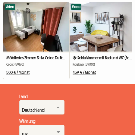
Video
Video
Möbliertes Zimmer 3 - La Coloc Du Fresnoy
🌟 Schlafzimmer mit Bad und WC (Schlafzimmer 2) 🌟
Croix (59170)
Roubaix (59100)
500 € / Monat
459 € / Monat
Land
Währung