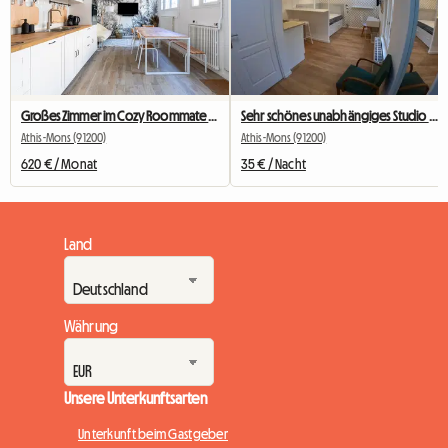
Großes Zimmer im Cozy Roommate #5 New York in der Nähe von Olry
Sehr schönes unabhängiges Studio 29m2,
Athis-Mons (91200)
Athis-Mons (91200)
620 € / Monat
35 € / Nacht
Land
Währung
Unsere Unterkunftsarten
Unterkunft beim Gastgeber