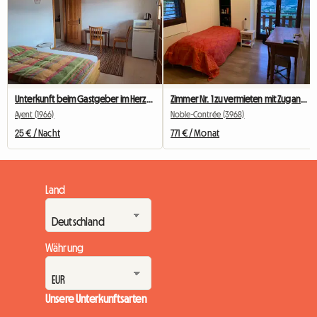
Unterkunft beim Gastgeber im Herzen des alten Dorfes
Zimmer Nr. 1 zu vermieten mit Zugang zu einem Balkon
Ayent (1966)
Noble-Contrée (3968)
25 € / Nacht
771 € / Monat
Land
Währung
Unsere Unterkunftsarten