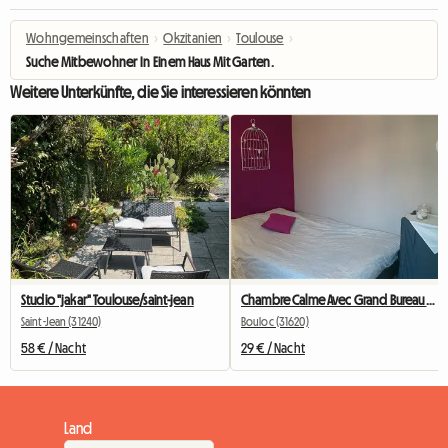
Wohngemeinschaften
›
Okzitanien
›
Toulouse
›
Suche Mitbewohner In Einem Haus Mit Garten.
Weitere Unterkünfte, die Sie interessieren könnten
Studio "jakar" Toulouse/saint-jean
Chambre Calme Avec Grand Bureau Et Wi-Fi
Saint-Jean (31240)
Bouloc (31620)
58 € / Nacht
29 € / Nacht
Land