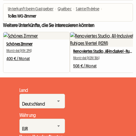
Unterkunft beim Gastgeber
›
Québec
›
Sainte-Thérèse
›
Tolles WG-Zimmer
Weitere Unterkünfte, die Sie interessieren könnten
Schönes Zimmer
Montréal (H1H 2P4)
Renoviertes Studio, All-Inclusive! - Ruhiges Viertel (H2M)
Montréal (H2M 1B6)
400 € / Monat
508 € / Monat
Land
Währung