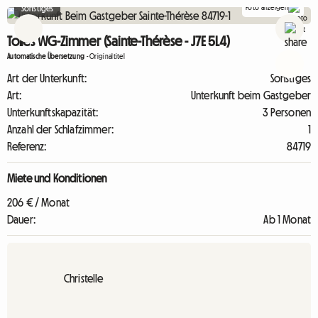
Foto anzeigen
Sonstiges
Tolles WG-Zimmer (Sainte-Thérèse - J7E 5L4)
Automatische Übersetzung
-
Originaltitel
Art der Unterkunft:
Sonstiges
Art:
Unterkunft beim Gastgeber
Unterkunftskapazität:
3 Personen
Anzahl der Schlafzimmer:
1
Referenz:
84719
Miete und Konditionen
206 € / Monat
Dauer:
Ab 1 Monat
Christelle