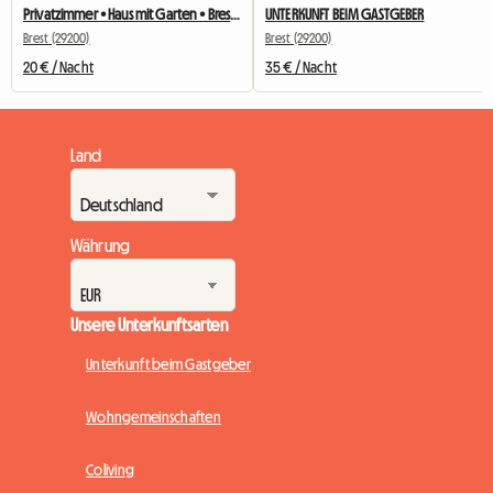
Privatzimmer • Haus mit Garten • Brest Quartier Europe
UNTERKUNFT BEIM GASTGEBER
Brest (29200)
Brest (29200)
20 € / Nacht
35 € / Nacht
Land
Währung
Unsere Unterkunftsarten
Unterkunft beim Gastgeber
Wohngemeinschaften
Coliving