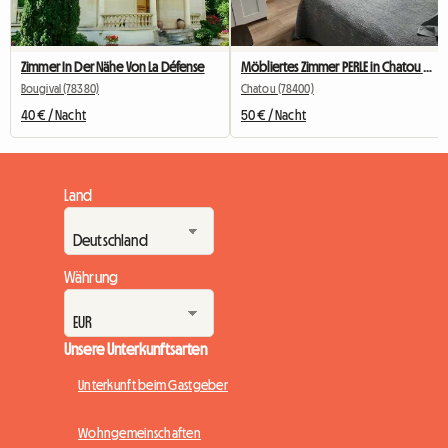
Zimmer In Der Nähe Von La Défense
Möbliertes Zimmer PERLE in Chatou mit eigenem Bad
Bougival (78380)
Chatou (78400)
40 € / Nacht
50 € / Nacht
Land
Währung
Unsere Unterkunftsarten
Unterkunft beim Gastgeber
Wohngemeinschaften