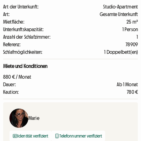
Art der Unterkunft:
Studio-Apartment
Art:
Gesamte Unterkunft
Mietfläche:
25 m²
Unterkunftskapazität:
1 Person
Anzahl der Schlafzimmer:
1
Referenz:
78909
Schlafmöglichkeiten:
1 Doppelbett(en)
Miete und Konditionen
880 € / Monat
Dauer:
Ab 1 Monat
Kaution:
780 €
Marie
Identität verifiziert
Telefonnummer verifiziert