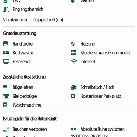
1 WC
Garten
Eingangsbereich
Schlafzimmer :
1 Doppelbett(en)
Grundausstattung
Handtücher
Heizung
Bettwäsche
Kleiderschrank/Kommode
Fernseher
Internet
Zusätzliche Ausstattung
Bügeleisen
Schreibtisch / Tisch
Kleiderbügel
Kostenloser Parkplatz
Waschmaschine
Hausregeln für die Unterkunft
Rauchen verboten
Absolute Ruhe zwischen
22:00 und 08:00 Uhr