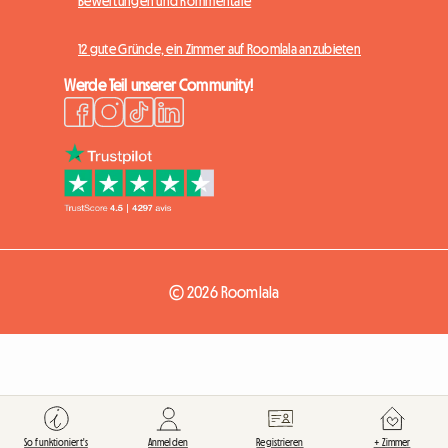
Bewertungen und Kommentare
12 gute Gründe, ein Zimmer auf Roomlala anzubieten
Werde Teil unserer Community!
© 2026 Roomlala
So funktioniert's
Anmelden
Registrieren
+ Zimmer