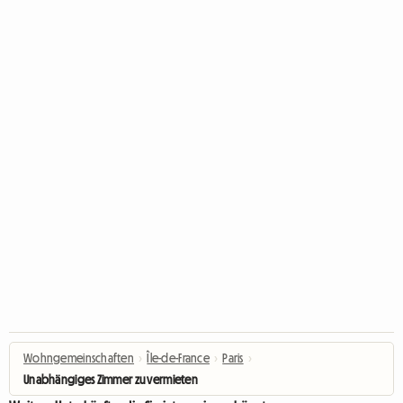
Wohngemeinschaften
›
Île-de-France
›
Paris
›
Unabhängiges Zimmer zu vermieten