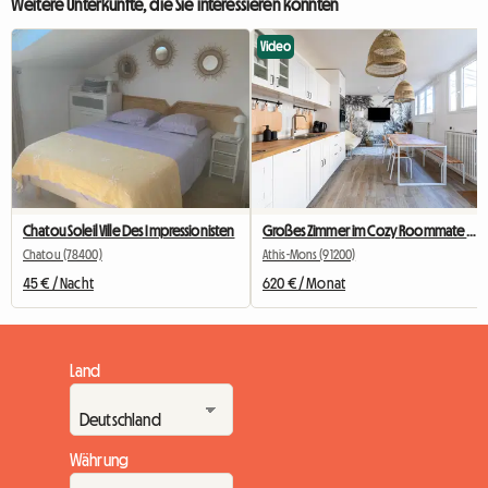
Weitere Unterkünfte, die Sie interessieren könnten
Video
Chatou Soleil Ville Des Impressionisten
Großes Zimmer im Cozy Roommate #5 New York in der Nähe von Olry
Chatou (78400)
Athis-Mons (91200)
45 € / Nacht
620 € / Monat
Land
Währung