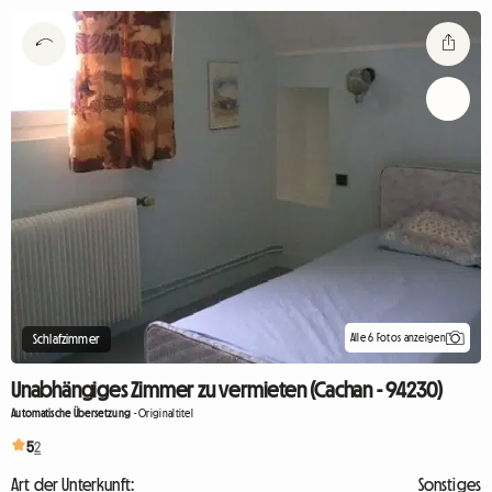
Alle 6 Fotos anzeigen
Schlafzimmer
Unabhängiges Zimmer zu vermieten (Cachan - 94230)
Automatische Übersetzung
-
Originaltitel
5
2
Art der Unterkunft:
Sonstiges