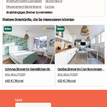
Unterkunft beim Gastgeber
›
Île-de-France
›
Département Val-de-Marne
›
Cachan
›
Unabhängiges Zimmer zu vermieten
Weitere Unterkünfte, die Sie interessieren könnten
Video
Video
Schönes Zimmer Im Gemütlichen Mitbewohner Nr. 2
Großes Zimmer im Cozy Roommate #5 New York in der Nähe von Olry
Athis-Mons (91200)
Athis-Mons (91200)
640 € / Monat
620 € / Monat
Land