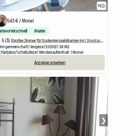
10
543 € / Monat
Antwortet schnell
Master
5 (3) |
Großes Zimmer für Studentenpraktikanten im 1. Stock zu vermieten
hngemeinschaft | Vergèze (30310) | 38 M2
chlafplatz/Schlafplätze | Mindestaufenthalt: 1 Monat
Anzeige ansehen
❯