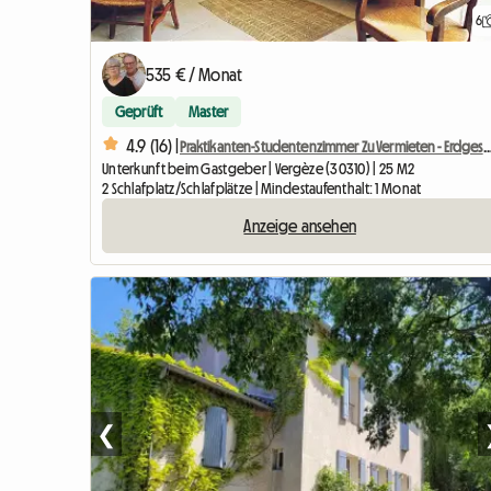
6
535 € / Monat
Geprüft
Master
4.9 (16) |
Praktikanten-Studentenzimmer Zu Vermieten - Erdgeschoss M
Unterkunft beim Gastgeber | Vergèze (30310) | 25 M2
2 Schlafplatz/Schlafplätze | Mindestaufenthalt: 1 Monat
Anzeige ansehen
❮