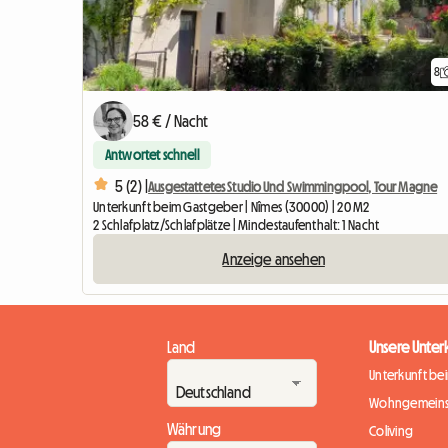
8
58 € / Nacht
Antwortet schnell
5 (2) |
Ausgestattetes Studio Und Swimmingpool, Tour Magne
Unterkunft beim Gastgeber | Nîmes (30000) | 20 M2
2 Schlafplatz/Schlafplätze | Mindestaufenthalt: 1 Nacht
Anzeige ansehen
Land
Unsere Unter
Unterkunft be
Wohngemeins
Währung
Coliving