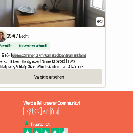
7
25 € / Nacht
Geprüft
Antwortet schnell
5 (6) |
Kleines Zimmer, 3 Km Vom Stadtzentrum Entfernt
terkunft beim Gastgeber | Nîmes (30900) | 11 M2
chlafplatz/Schlafplätze | Mindestaufenthalt: 4 Nächte
Anzeige ansehen
Werde Teil unserer Community!