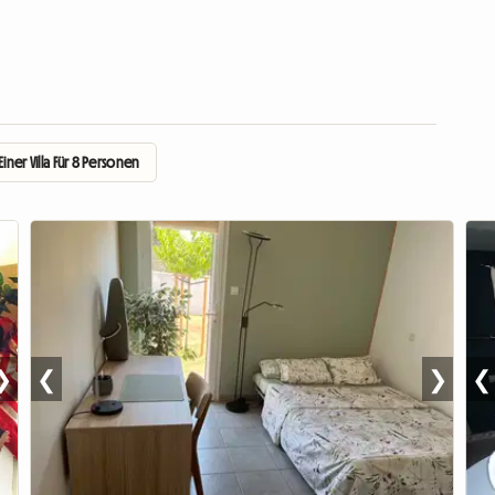
iner Villa Für 8 Personen
❯
❮
❯
❮