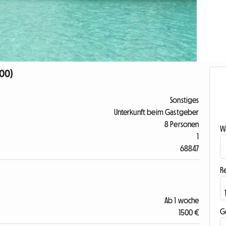
900)
Sonstiges
Unterkunft beim Gastgeber
8 Personen
Wa
1
68847
R
Ab 1 woche
G
1500 €