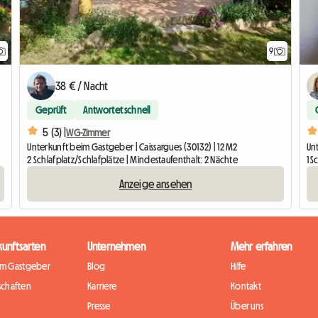
9
38 € / Nacht
Geprüft
Antwortet schnell
5 (3) |
WG-Zimmer
Unterkunft beim Gastgeber | Caissargues (30132) | 12 M2
Un
2 Schlafplatz/Schlafplätze | Mindestaufenthalt: 2 Nächte
1 S
Anzeige ansehen
kunftsarten
Unternehmen
Mehr erfahren
im Gastgeber
Blog
Hilfe
chaften
Karriere
Kontakt
Presse
Über uns