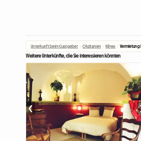
Unterkunft beim Gastgeber
›
Okzitanien
›
Nîmes
›
Vermietung E
Weitere Unterkünfte, die Sie interessieren könnten
❮