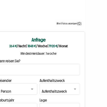
Alle 4 Fotos anzeigen
Anfrage
264 €
/ Nacht
|
1848 €
/ Woche
|
7920 €
/ Monat
Mindestmietdauer: 1 woche
nn reisen Sie?
eisender
Aufenthaltszweck
eburtsjahr
Lage