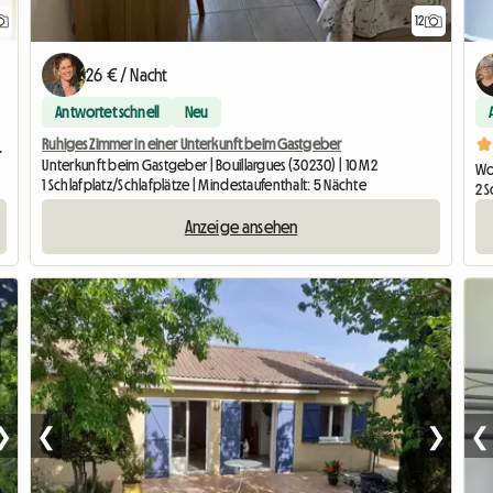
12
26 € / Nacht
Antwortet schnell
Neu
Ruhiges Zimmer in einer Unterkunft beim Gastgeber
it Terrasse -
Unterkunft beim Gastgeber | Bouillargues (30230) | 10 M2
Wo
1 Schlafplatz/Schlafplätze | Mindestaufenthalt: 5 Nächte
2 S
Anzeige ansehen
❯
❮
❯
❮