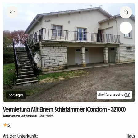
Alle 4 Fotos anzeigen
Sonstiges
Vermietung Mit Einem Schlafzimmer (Condom - 32100)
Automatische Übersetzung
-
Originaltitel
5
1
Art der Unterkunft:
Haus