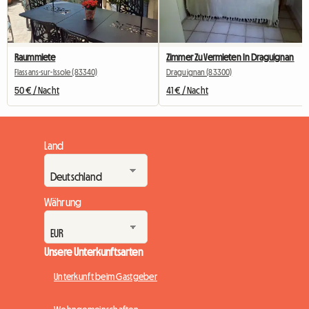
Raummiete
Zimmer Zu Vermieten In Draguignan
Flassans-sur-Issole (83340)
Draguignan (83300)
50 € / Nacht
41 € / Nacht
Land
Währung
Unsere Unterkunftsarten
Unterkunft beim Gastgeber