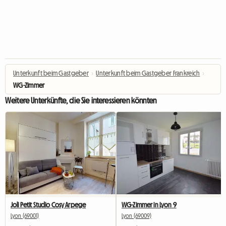
Unterkunft beim Gastgeber
›
Unterkunft beim Gastgeber Frankreich
›
WG-Zimmer
Weitere Unterkünfte, die Sie interessieren könnten
Joli Petit Studio Cosy Arpege
WG-Zimmer in Lyon 9
Lyon (69001)
Lyon (69009)