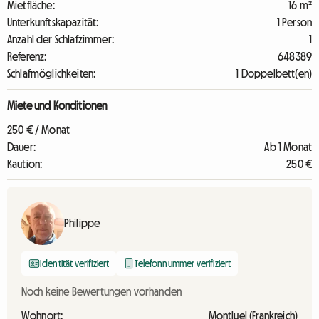
Mietfläche:
16 m²
Unterkunftskapazität:
1 Person
Anzahl der Schlafzimmer:
1
Referenz:
648389
Schlafmöglichkeiten:
1 Doppelbett(en)
Miete und Konditionen
250 € / Monat
Dauer:
Ab 1 Monat
Kaution:
250 €
Philippe
Identität verifiziert
Telefonnummer verifiziert
Noch keine Bewertungen vorhanden
Wohnort:
Montluel (Frankreich)