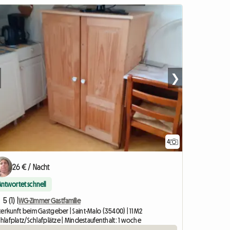
❯
4
26 € / Nacht
Antwortet schnell
5 (1) |
WG-Zimmer Gastfamilie
erkunft beim Gastgeber | Saint-Malo (35400) | 11 M2
chlafplatz/Schlafplätze | Mindestaufenthalt: 1 woche