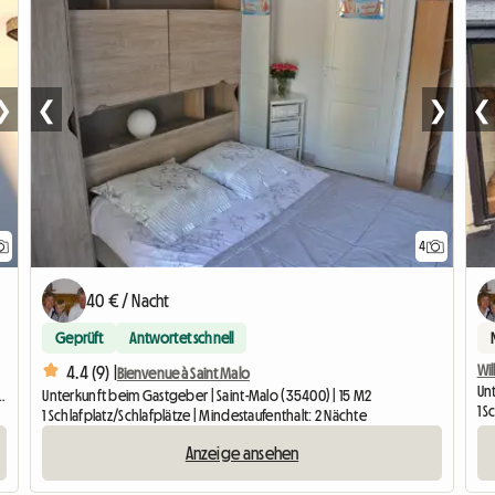
❯
❮
❯
❮
4
40 € / Nacht
Geprüft
Antwortet schnell
Wi
4.4 (9) |
Bienvenue à Saint Malo
Unt
nt-Méloir-des-Ondes (35350) | 18 M2
Unterkunft beim Gastgeber | Saint-Malo (35400) | 15 M2
1 S
1 Schlafplatz/Schlafplätze | Mindestaufenthalt: 2 Nächte
Anzeige ansehen