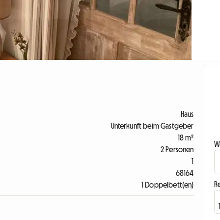
Haus
Unterkunft beim Gastgeber
18 m²
Wa
2 Personen
1
68164
R
1 Doppelbett(en)