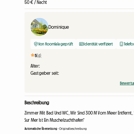
50 € / Nacht
Dominique
Von Roomlala geprüft
Identität verifiziert
Telefo
5
(4)
Alter:
Gastgeber seit:
Bewertu
Beschreibung
Zimmer Mit Bad Und WC, Wir Sind 300 M Vom Meer Entfernt, 2
Sur Mer Ist Ein Muschelzuchthafen“
Automatische Übersetzung
-
Originalbeschreibung