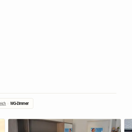
eich
›
WG-Zimmer