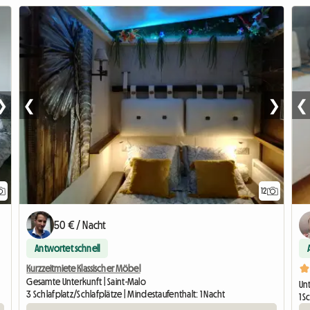
❯
❮
❯
❮
12
Zur Anzeige
50 € / Nacht
Antwortet schnell
Kurzzeitmiete Klassischer Möbel
Gesamte Unterkunft | Saint-Malo
Unt
3 Schlafplatz/Schlafplätze | Mindestaufenthalt: 1 Nacht
1 S