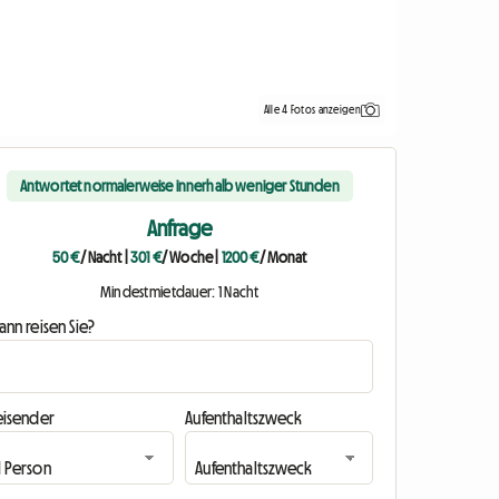
Alle 4 Fotos anzeigen
Antwortet normalerweise innerhalb weniger Stunden
Anfrage
50 €
/ Nacht
|
301 €
/ Woche
|
1200 €
/ Monat
Mindestmietdauer: 1 Nacht
nn reisen Sie?
eisender
Aufenthaltszweck