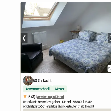
❮
1
50 € / Nacht
Antwortet schnell
Master
5 (3) |
Vermietung in Dinard
Unterkunft beim Gastgeber | Dinard (35800) | 12 M2
6 Schlafplatz/Schlafplätze | Mindestaufenthalt: 1 Nacht