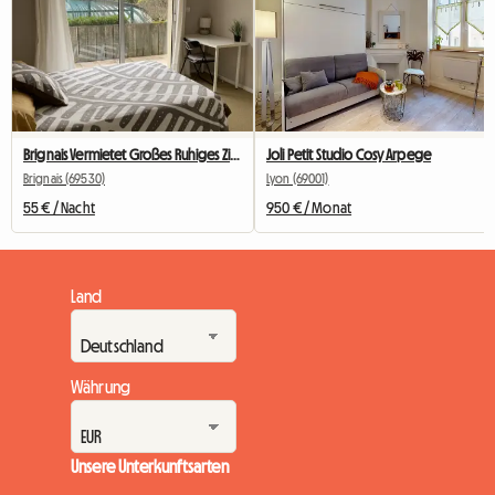
Brignais Vermietet Großes Ruhiges Zimmer
Joli Petit Studio Cosy Arpege
Brignais (69530)
Lyon (69001)
55 € / Nacht
950 € / Monat
Land
Währung
Unsere Unterkunftsarten