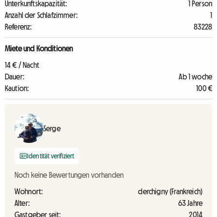
Unterkunftskapazität:
1 Person
Anzahl der Schlafzimmer:
1
Referenz:
83228
Miete und Konditionen
14 € / Nacht
Dauer:
Ab 1 woche
Kaution:
100 €
Serge
Identität verifiziert
Noch keine Bewertungen vorhanden
Wohnort:
derchigny (Frankreich)
Alter:
63 Jahre
Gastgeber seit:
2014