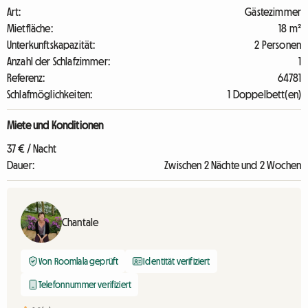
Art:
Gästezimmer
Mietfläche:
18 m²
Unterkunftskapazität:
2 Personen
Anzahl der Schlafzimmer:
1
Referenz:
64781
Schlafmöglichkeiten:
1 Doppelbett(en)
Miete und Konditionen
37 € / Nacht
Dauer:
Zwischen 2 Nächte und 2 Wochen
Chantale
Von Roomlala geprüft
Identität verifiziert
Telefonnummer verifiziert