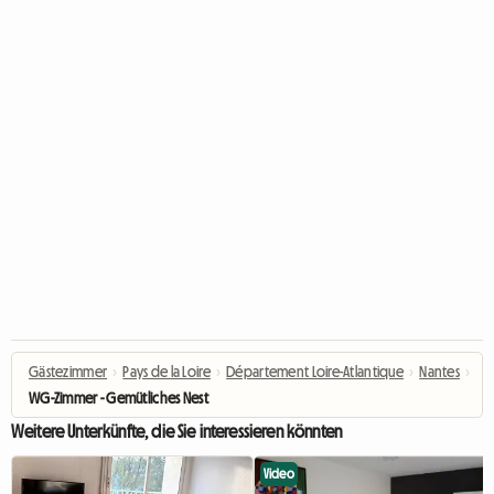
Gästezimmer
›
Pays de la Loire
›
Département Loire-Atlantique
›
Nantes
›
WG-Zimmer - Gemütliches Nest
Weitere Unterkünfte, die Sie interessieren könnten
Video